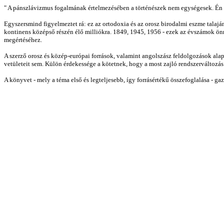
" A pánszlávizmus fogalmának értelmezésében a történészek nem egységesek. Én p
Egyszersmind figyelmeztet rá: ez az ortodoxia és az orosz birodalmi eszme talaj
kontinens középső részén élő milliókra. 1849, 1945, 1956 - ezek az évszámok ön
megértéséhez.
A szerző orosz és közép-európai források, valamint angolszász feldolgozások ala
vetületeit sem. Külön érdekessége a kötetnek, hogy a most zajló rendszerváltozás 
A könyvet - mely a téma első és legteljesebb, így forrásértékű összefoglalása - ga