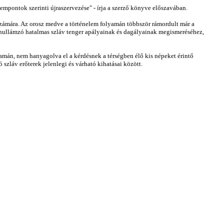
pontok szerinti újraszervezése" - írja a szerző könyve előszavában.
 számára. Az orosz medve a történelem folyamán többször rámordult már a
 hullámzó hatalmas szláv tenger apályainak és dagályainak megismeréséhez,
amán, nem hanyagolva el a kérdésnek a térségben élő kis népeket érintő
szláv erőterek jelenlegi és várható kihatásai között.