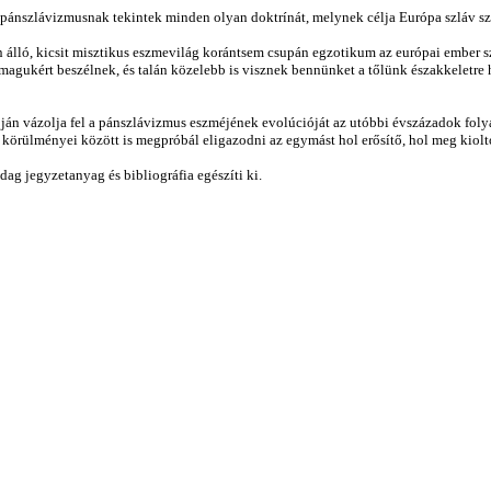
ánszlávizmusnak tekintek minden olyan doktrínát, melynek célja Európa szláv szem
án álló, kicsit misztikus eszmevilág korántsem csupán egzotikum az európai ember
magukért beszélnek, és talán közelebb is visznek bennünket a tőlünk északkeletre
pján vázolja fel a pánszlávizmus eszméjének evolúcióját az utóbbi évszázadok foly
körülményei között is megpróbál eligazodni az egymást hol erősítő, hol meg kioltó 
zdag jegyzetanyag és bibliográfia egészíti ki.