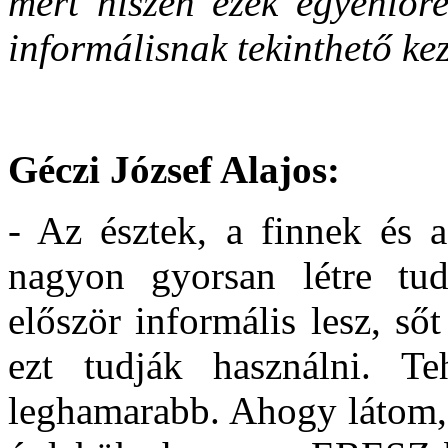
mert hiszen ezek egyenlőr
informálisnak tekinthető k
Géczi József Alajos:
- Az észtek, a finnek és
nagyon gyorsan létre tu
először informális lesz, ső
ezt tudják használni. T
leghamarabb. Ahogy látom, 