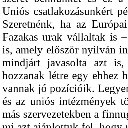
Uniós csatlakozásunkért pé
Szeretnénk, ha az Európai
Fazakas urak vállaltak is 
is, amely először nyilván i
mindjárt javasolta azt i
hozzanak létre egy ehhez h
vannak jó pozícióik. Legyen
és az uniós intézmények t
más szervezetekben a finnug
mi azt ajánlottuk fel, hogy