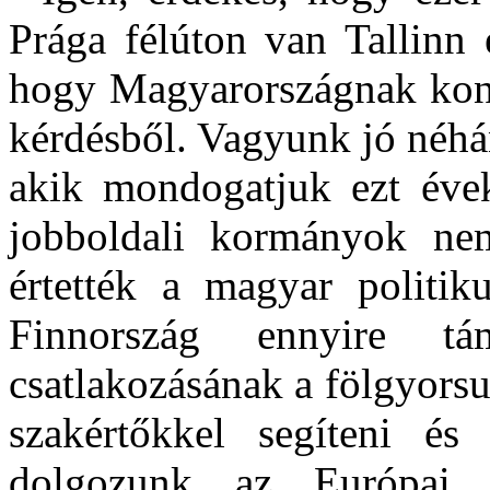
Prága félúton van Tallinn 
hogy Magyarországnak konkr
kérdésből. Vagyunk jó néh
akik mondogatjuk ezt évek
jobboldali kormányok nem
értették a magyar politi
Finnország ennyire tá
csatlakozásának a fölgyorsu
szakértőkkel segíteni é
dolgozunk az Európai 