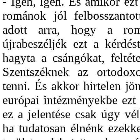
- Igen, igen. És amikor ezt 
románok jól felbosszantot
adott arra, hogy a r
újrabeszéljék ezt a kérdé
hagyta a csángókat, feltét
Szentszéknek az ortodoxo
tenni. És akkor hirtelen jö
európai intézményekbe ezt 
ez a jelentése csak úgy vél
ha tudatosan élnénk ezekk