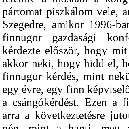
pártomat piszkálom vele, 
Szegedre, amikor 1996-ba
finnugor gazdasági konf
kérdezte először, hogy mit
akkor neki, hogy hidd el, 
finnugor kérdés, mint nek
egy évre, egy finn képvise
a csángókérdést. Ezen a f
arra a következtetésre jut
nép, mint a hanti, meg 