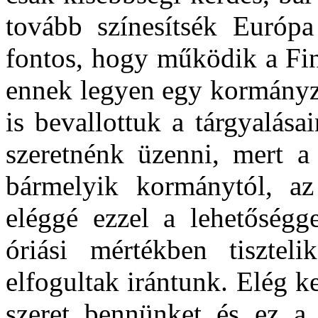
tovább színesítsék Európa
fontos, hogy működik a Fi
ennek legyen egy kormányza
is bevallottuk a tárgyalása
szeretnénk üzenni, mert a 
bármelyik kormánytól, az
eléggé ezzel a lehetőségge
óriási mértékben tisztel
elfogultak irántunk. Elég 
szeret bennünket és ez a 