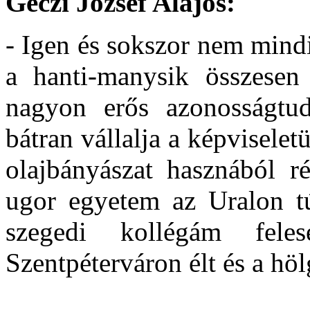
Géczi József Alajos:
- Igen és sokszor nem mindi
a hanti-manysik összese
nagyon erős azonosságtud
bátran vállalja a képvisele
olajbányászat hasznából ré
ugor egyetem az Uralon t
szegedi kollégám fele
Szentpéterváron élt és a h