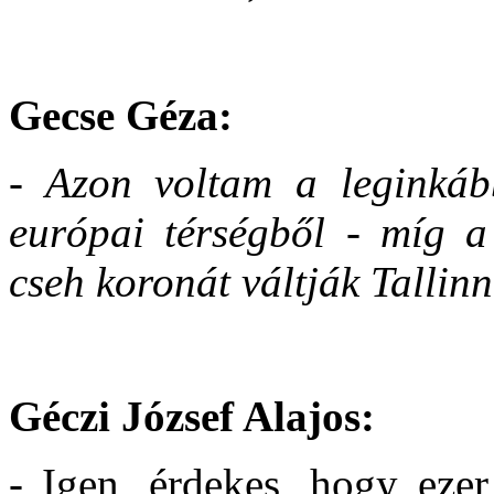
Gecse Géza:
- Azon voltam a leginká
európai térségből - míg a
cseh koronát váltják Tallinn
Géczi József Alajos:
- Igen, érdekes, hogy ezer