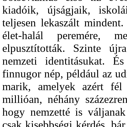
kiadóik, újságjaik, iskol
teljesen lekaszált mindent
élet-halál peremére, m
elpusztították. Szinte új
nemzeti identitásukat. É
finnugor nép, például az u
marik, amelyek azért fél 
millióan, néhány százezre
hogy nemzetté is váljana
csak kisebbségi kérdés, bá