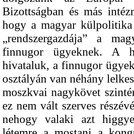
Bizottságban és más intéz
hogy a magyar külpolitika 
„rendszergazdája” a mag
finnugor ügyeknek. A h
hivataluk, a finnugor ügye
osztályán van néhány lelkes 
moszkvai nagykövet szintén
ez nem vált szerves részév
nehogy valaki azt higgye
létemre a mostani a kongre