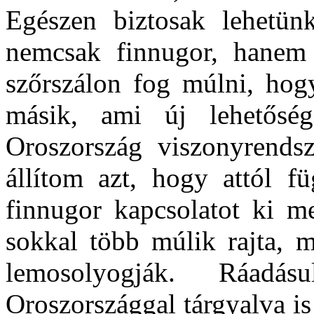
Egészen biztosak lehetün
nemcsak finnugor, hanem 
szőrszálon fog múlni, hogy
másik, ami új lehetős
Oroszország viszonyrends
állítom azt, hogy attól f
finnugor kapcsolatot ki me
sokkal több múlik rajta, m
lemosolyogják. Ráadá
Oroszországgal tárgyalva is