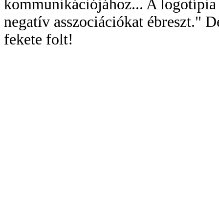
kommunikációjához... A logotípia
negatív asszociációkat ébreszt." D
fekete folt!