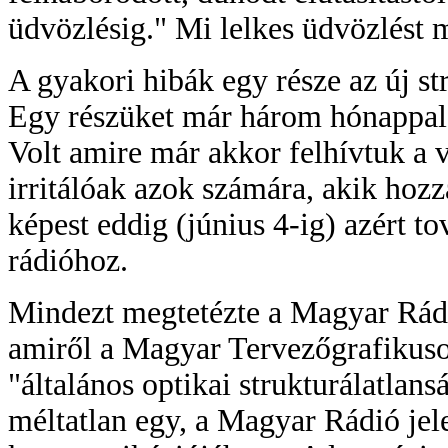
üdvözlésig." Mi lelkes üdvözlést 
A gyakori hibák egy része az új s
Egy részüket már három hónappal e
Volt amire már akkor felhívtuk a v
irritálóak azok számára, akik hoz
képest eddig (június 4-ig) azért t
rádióhoz.
Mindezt megtetézte a Magyar Rádió
amiről a Magyar Tervezőgrafikusok
"általános optikai strukturálatlan
méltatlan egy, a Magyar Rádió je