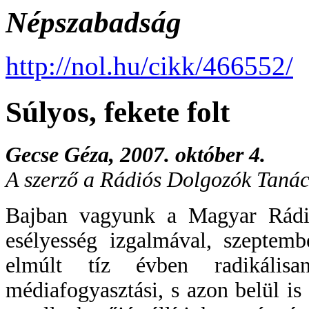
Népszabadság
http://nol.hu/cikk/466552/
Súlyos, fekete folt
Gecse Géza, 2007. október 4.
A szerző a Rádiós Dolgozók Tanác
Bajban vagyunk a Magyar Rádió
esélyesség izgalmával, szeptemb
elmúlt tíz évben radikális
médiafogyasztási, s azon belül is