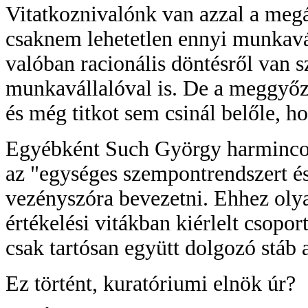
Vitatkoznivalónk van azzal a megál
csaknem lehetetlen ennyi munkavá
valóban racionális döntésről van sz
munkavállalóval is. De a meggyő
és még titkot sem csinál belőle, 
Egyébként Such György harmincold
az "egységes szempontrendszert és
vezényszóra bevezetni. Ehhez olya
értékelési vitákban kiérlelt csopo
csak tartósan együtt dolgozó stáb 
Ez történt, kuratóriumi elnök úr?