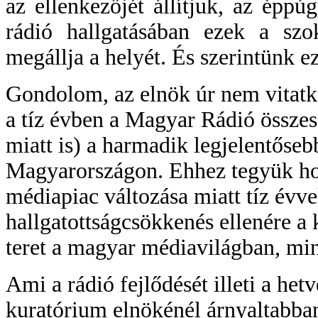
az ellenkezőjét állítjuk, az éppú
rádió hallgatásában ezek a sz
megállja a helyét. És szerintünk e
Gondolom, az elnök úr nem vitatko
a tíz évben a Magyar Rádió összes
miatt is) a harmadik legjelentő
Magyarországon. Ehhez tegyük hoz
médiapiac változása miatt tíz évve
hallgatottságcsökkenés ellenére a 
teret a magyar médiavilágban, mint
Ami a rádió fejlődését illeti a he
kuratórium elnökénél árnyaltabban