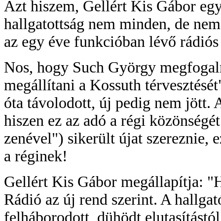
Azt hiszem, Gellért Kis Gábor egy
hallgatottság nem minden, de nem 
az egy éve funkcióban lévő rádiós 
Nos, hogy Such György megfogalm
megállítani a Kossuth térvesztését
óta távolodott, új pedig nem jött. 
hiszen ez az adó a régi közönségét 
zenével") sikerült újat szereznie, 
a réginek!
Gellért Kis Gábor megállapítja: 
Rádió az új rend szerint. A hallgat
felháborodott, dühödt elutasítástól