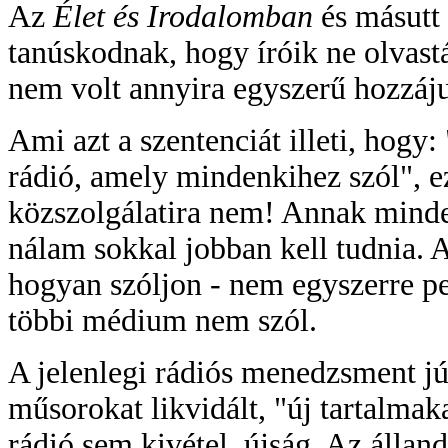
Az
Élet és Irodalomban
és másutt
tanúskodnak, hogy íróik ne olvast
nem volt annyira egyszerű hozzáju
Ami azt a szentenciát illeti, hogy
rádió, amely mindenkihez szól", e
közszolgálatira nem! Annak minden
nálam sokkal jobban kell tudnia. 
hogyan szóljon - nem egyszerre p
többi médium nem szól.
A jelenlegi rádiós menedzsment jú
műsorokat likvidált, "új tartalmak
rádió sem kivétel, újság. Az álland