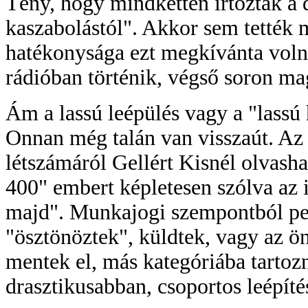
Tény, hogy mindketten irtóztak a d
kaszabolástól". Akkor sem tették 
hatékonysága ezt megkívánta voln
rádióban történik, végső soron mag
Ám a lassú leépülés vagy a "lassú
Onnan még talán van visszaút. Az 
létszámáról Gellért Kisnél olvasha
400" embert képletesen szólva az i
majd". Munkajogi szempontból per
"ösztönöztek", küldtek, vagy az ö
mentek el, más kategóriába tartozn
drasztikusabban, csoportos leépít