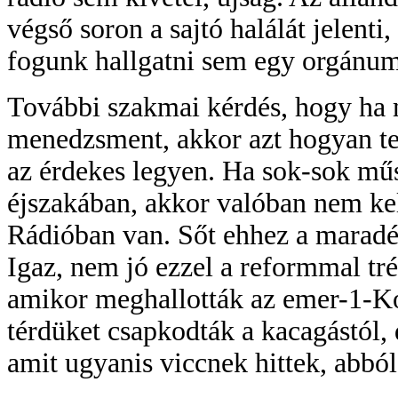
végső soron a sajtó halálát jelent
fogunk hallgatni sem egy orgánum
További szakmai kérdés, hogy ha m
menedzsment, akkor azt hogyan tes
az érdekes legyen. Ha sok-sok mű
éjszakában, akkor valóban nem ke
Rádióban van. Sőt ehhez a maradék
Igaz, nem jó ezzel a reformmal tr
amikor meghallották az emer-1-Kos
térdüket csapkodták a kacagástól, 
amit ugyanis viccnek hittek, abból 