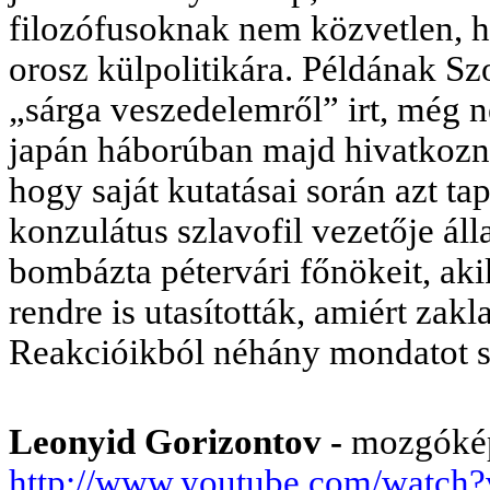
filozófusoknak nem közvetlen, h
orosz külpolitikára. Példának Szo
„sárga veszedelemről” irt, még n
japán háborúban majd hivatkozni 
hogy saját kutatásai során azt ta
konzulátus szlavofil vezetője ál
bombázta pétervári főnökeit, aki
rendre is utasították, amiért zak
Reakcióikból néhány mondatot si
Leonyid Gorizontov -
mozgókép 
http://www.youtube.com/watc