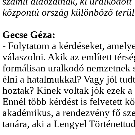
számít áldozatnak, ki uralkodot
központú ország különböző terül
Gecse Géza:
- Folytatom a kérdéseket, amely
válaszolni. Akik az említett térs
formálisan uralkodó nemzetnek s
élni a hatalmukkal? Vagy jól tud
hoztak? Kinek voltak jók ezek a
Ennél több kérdést is felvetett
akadémikus, a rendezvény fő sze
tanára, aki a Lengyel Történett