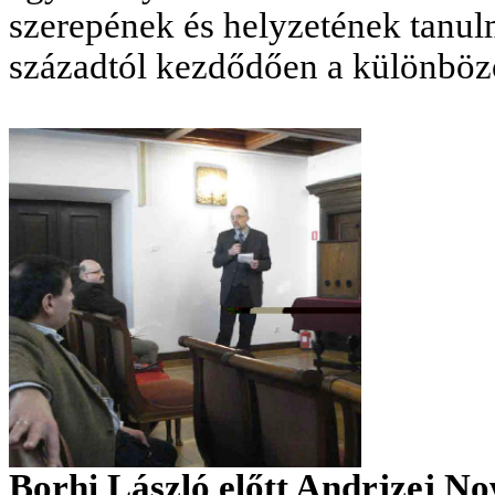
szerepének és helyzetének tanulm
századtól kezdődően a különböz
Borhi László előtt Andrjzej N