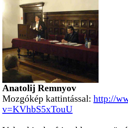
Anatolij Remnyov
Mozgókép kattintással:
http://w
v=KVhbS5xTouU