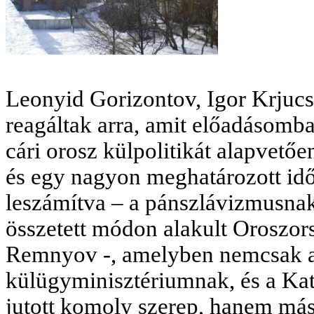
Leonyid Gorizontov, Igor Krjuc
reagáltak arra, amit előadásomba
cári orosz külpolitikát alapvet
és egy nagyon meghatározott idő
leszámítva – a pánszlávizmusnak 
összetett módon alakult Oroszors
Remnyov -, amelyben nemcsak a
külügyminisztériumnak, és a Ka
jutott komoly szerep, hanem más