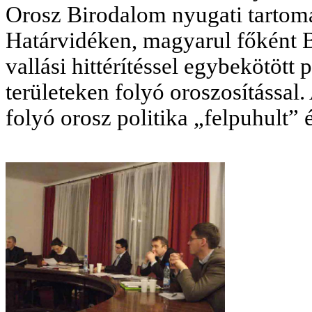
Orosz Birodalom nyugati tartomá
Határvidéken, magyarul főként B
vallási hittérítéssel egybekötött 
területeken folyó oroszosítással.
folyó orosz politika „felpuhult” 