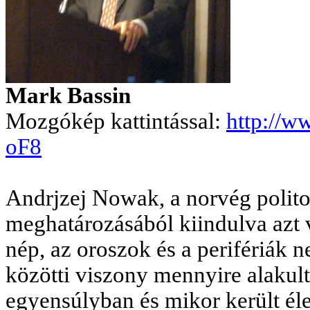
Mark Bassin
Mozgókép kattintással:
http://
oF8
Andrjzej Nowak, a norvég polit
meghatározásából kiindulva azt v
nép, az oroszok és a perifériák 
közötti viszony mennyire alakul
egyensúlyban és mikor került éle