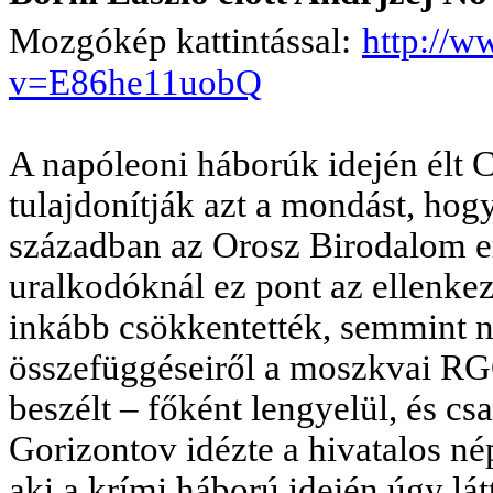
Mozgókép kattintással:
http://
v=E86he11uobQ
A napóleoni háborúk idején élt 
tulajdonítják azt a mondást, hog
században az Orosz Birodalom er
uralkodóknál ez pont az ellenkez
inkább csökkentették, semmint nö
összefüggéseiről a moszkvai RG
beszélt – főként lengyelül, és csa
Gorizontov idézte a hivatalos nép
aki a krími háború idején úgy l