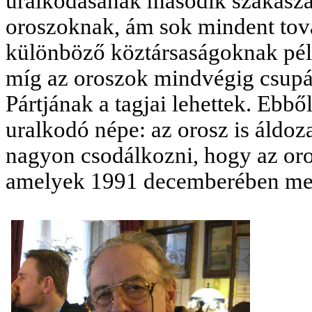
uralkodásának második szakaszá
oroszoknak, ám sok mindent tová
különböző köztársaságoknak péld
míg az oroszok mindvégig csup
Pártjának a tagjai lehettek. Ebb
uralkodó népe: az orosz is áldoz
nagyon csodálkozni, hogy az oro
amelyek 1991 decemberében megá