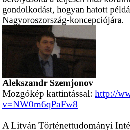
gondolkodást, hogyan hatott példá
Nagyoroszország-koncepciójára.
Alekszandr Szemjonov
Mozgókép kattintással:
http://w
v=NW0m6qPaFw8
A Litván Történettudományi Inté