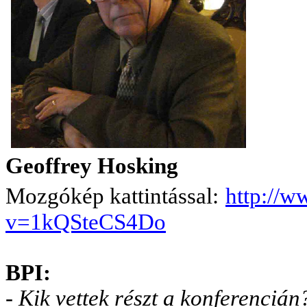
Geoffrey Hosking
Mozgókép kattintással:
http://
v=1kQSteCS4Do
BPI:
- Kik vettek részt a konferencián