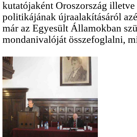
kutatójaként Oroszország illetv
politikájának újraalakításáról azé
már az Egyesült Államokban szül
mondanivalóját összefoglalni, mi