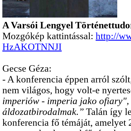
A Varsói Lengyel Történettudo
Mozgókép kattintással:
http://w
HzAKOTNNJI
Gecse Géza:
- A konferencia éppen arról szól
nem világos, hogy volt-e nyerte
imperiów - imperia jako ofiary"
áldozatbirodalmak.”
Talán így l
konferencia fő témáját, amelyet 