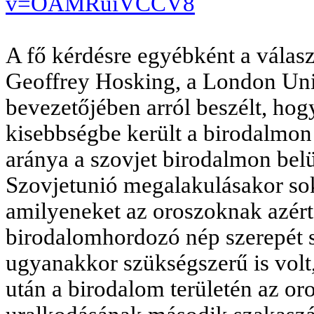
v=OAMRuiVCCV8
A fő kérdésre egyébként a válas
Geoffrey Hosking, a London Univ
bevezetőjében arról beszélt, ho
kisebbségbe került a birodalmon 
aránya a szovjet birodalmon belü
Szovjetunió megalakulásakor so
amilyeneket az oroszoknak azért 
birodalomhordozó nép szerepét s
ugyanakkor szükségszerű is volt
után a birodalom területén az or