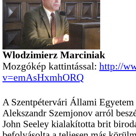
Wlodzimierz Marciniak
Mozgókép kattintással:
http://w
v=emAsHxmhORQ
A Szentpétervári Állami Egyetem 
Alekszandr Szemjonov arról beszél
John Seeley kialakította brit bir
befolyásolta a teljesen más körülm