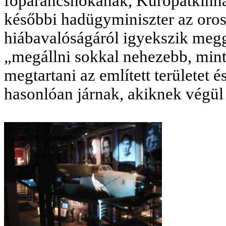
főparancsnokának, Kuropatkinna
későbbi hadügyminiszter az orosz
hiábavalóságáról igyekszik meg
„megállni sokkal nehezebb, mint
megtartani az említett területet 
hasonlóan járnak, akiknek végül e