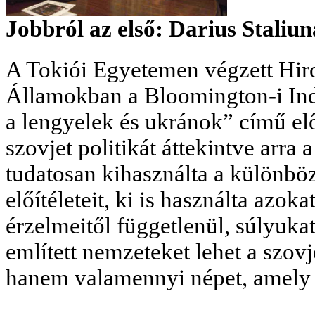
Jobbról az első: Darius Staliun
A Tokiói Egyetemen végzett Hir
Államokban a Bloomington-i Indi
a lengyelek és ukránok” című el
szovjet politikát áttekintve arra 
tudatosan kihasználta a különb
előítéleteit, ki is használta azo
érzelmeitől függetlenül, súlyuka
említett nemzeteket lehet a szovj
hanem valamennyi népet, amely a