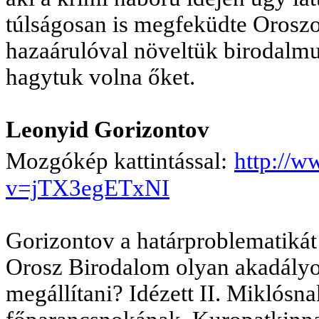
túlságosan is megfeküdte Orosz
hazaárulóval növeltük birodalmun
hagytuk volna őket.
Leonyid Gorizontov
Mozgókép kattintással:
http://
v=jTX3egETxNI
Gorizontov a határproblematikát
Orosz Birodalom olyan akadályo
megállítani? Idézett II. Miklósna