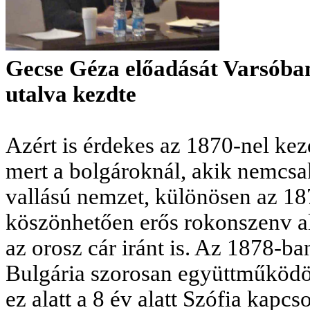
Gecse Géza előadását Varsóban
utalva kezdte
Azért is érdekes az 1870-nel kez
mert a bolgároknál, akik nemcsa
vallású nemzet, különösen az 18
köszönhetően erős rokonszenv a
az orosz cár iránt is. Az 1878-ba
Bulgária szorosan együttműködö
ez alatt a 8 év alatt Szófia kapc