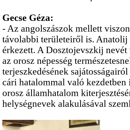
Gecse Géza:
- Az angolszászok mellett viszo
távolabbi területeiről is. Anatol
érkezett. A Dosztojevszkij nevé
az orosz népesség természetesne
terjeszkedésének sajátosságairó
cári hatalommal való kezdetben i
orosz államhatalom kiterjesztésé
helységnevek alakulásával szemlé