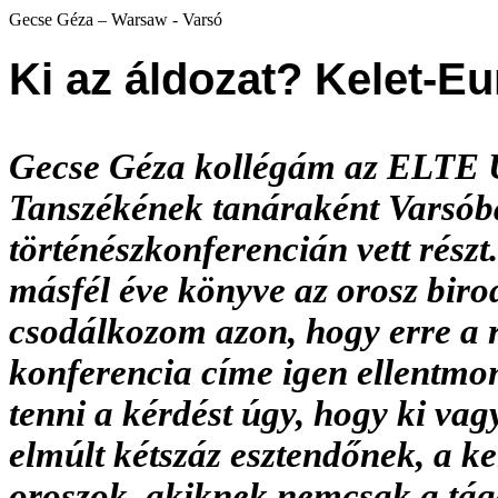
Gecse Géza – Warsaw - Varsó
Ki az áldozat? Kelet-E
Gecse Géza kollégám az ELTE Új
Tanszékének tanáraként Varsóba
történészkonferencián vett részt
másfél éve könyve az orosz biro
csodálkozom azon, hogy erre a 
konferencia címe igen ellentmo
tenni a kérdést úgy, hogy ki vagy
elmúlt kétszáz esztendőnek, a k
oroszok, akiknek nemcsak a tá