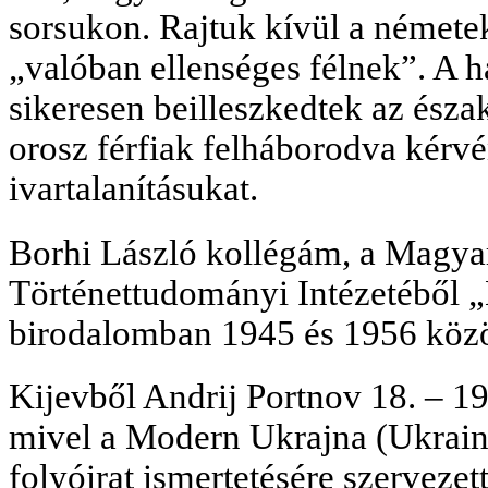
sorsukon. Rajtuk kívül a német
„valóban ellenséges félnek”. A 
sikeresen beilleszkedtek az észa
orosz férfiak felháborodva kérvé
ivartalanításukat.
Borhi László kollégám, a Mag
Történettudományi Intézetéből „
birodalomban 1945 és 1956 közöt
Kijevből Andrij Portnov 18. – 19
mivel a Modern Ukrajna (Ukrai
folyóirat ismertetésére szervezet