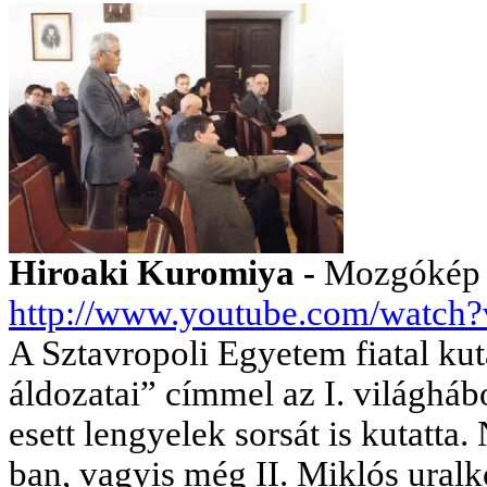
Hiroaki Kuromiya -
Mozgókép k
http://www.youtube.com/wat
A Sztavropoli Egyetem fiatal ku
áldozatai” címmel az I. világháb
esett lengyelek sorsát is kutat
ban, vagyis még II. Miklós uralk