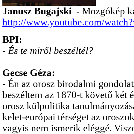
Janusz Bugajski -
Mozgókép kat
http://www.youtube.com/wat
BPI:
-
És te miről beszéltél?
Gecse Géza:
-
Én az orosz birodalmi gondolat
beszéltem az 1870-t követő két é
orosz külpolitika tanulmányozás
kelet-európai térséget az oroszok
vagyis nem ismerik eléggé. Viszo