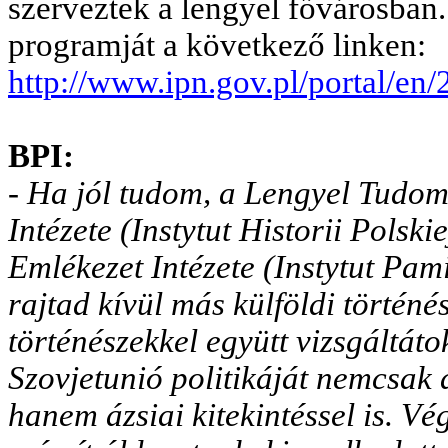
szerveztek a lengyel fővárosban.
programját a következő linken:
http://www.ipn.gov.pl/portal/e
BPI:
- Ha jól tudom, a Lengyel Tudo
Intézete (Instytut Historii Pols
Emlékezet Intézete
(
Instytut Pam
rajtad kívül más külföldi történé
történészekkel együtt vizsgáltát
Szovjetunió politikáját nemcsak 
hanem ázsiai kitekintéssel is. Vég