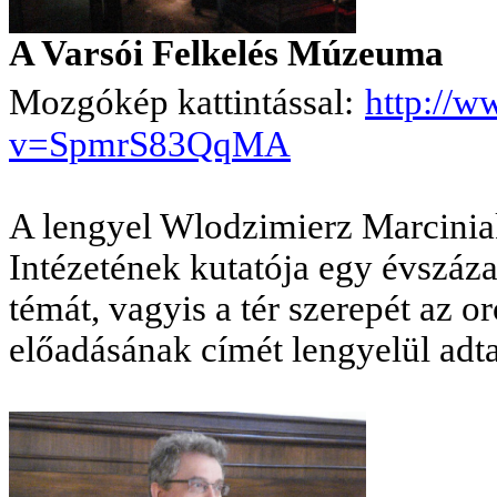
A Varsói Felkelés Múzeuma
Mozgókép kattintással:
http://
v=SpmrS83QqMA
A lengyel Wlodzimierz Marcinia
Intézetének kutatója egy évszáz
témát, vagyis a tér szerepét az o
előadásának címét lengyelül adta