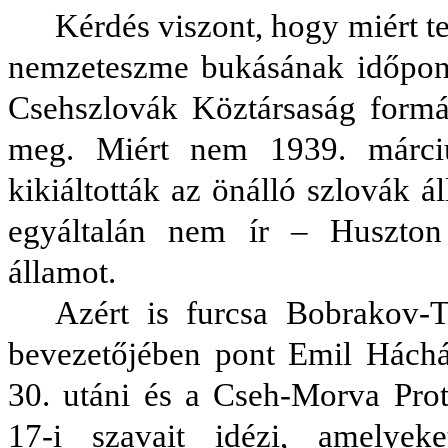
Kérdés viszont, hogy miért 
nemzeteszme bukásának időpont
Csehszlovák Köztársaság formá
meg. Miért nem 1939. márciu
kikiáltották az önálló szlovák á
egyáltalán nem ír – Huszton 
államot.
Azért is furcsa Bobrakov-T
bevezetőjében pont Emil Háchá
30. utáni és a Cseh-Morva Prot
17-i szavait idézi, amelyek