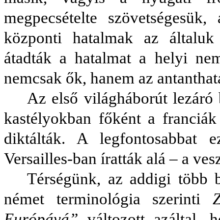
megpecsételte szövetségesük,
központi hatalmak az általuk 
átadták a hatalmat a helyi ne
nemcsak ők, hanem az antanthata
Az első világháborút lezáró
kastélyokban főként a franciák 
diktálták. A legfontosabbat
Versailles-ban íratták alá – a ve
Térségünk, az addigi több 
német terminológia szerinti
Európává”
változott azáltal,