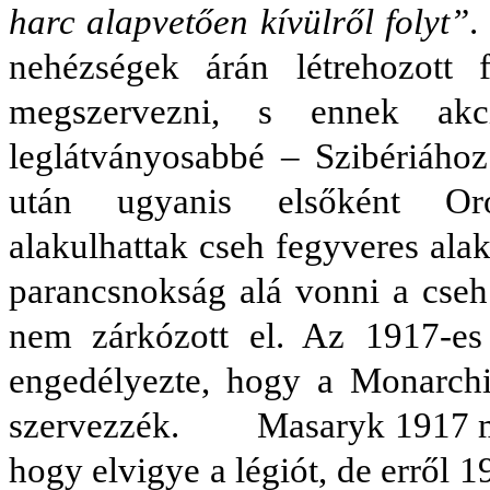
harc alapvetően kívülről folyt”
.
nehézségek árán létrehozott f
megszervezni, s ennek akc
leglátványosabbé – Szibériához
után ugyanis elsőként Oro
alakulhattak cseh fegyveres ala
parancsnokság alá vonni a cseh 
nem zárkózott el. Az 1917-es 
engedélyezte, hogy a Monarchi
szervezzék. Masaryk 1917 máj
hogy elvigye a légiót, de erről 