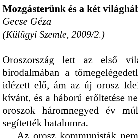
Mozgásterünk és a két világhá
Gecse Géza
(Külügyi Szemle, 2009/2.)
Oroszország lett az első vil
birodalmában a tömegelégedetl
idézett elő, ám az új orosz Id
kívánt, és a háború erőltetése 
oroszok háromnegyed év múlv
segítették hatalomra.
Az orosz kommunisták nemcs