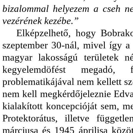
bizalommal helyezem a cseh ne
vezérének kezébe.”
Elképzelhető, hogy Bobrako
szeptember 30-nál, mivel így a
magyar lakosságú területek n
kegyelemdöfést megadó, fü
problematikájával nem kellett s
nem kell megkérdőjeleznie Edva
kialakított koncepcióját sem, 
Protektorátus, illetve függet
márciusa és 1945 áprilisa közö