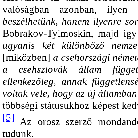
valóságban azonban, ilyen
beszélhetünk, hanem ilyenre sor
Bobrakov-Tyimoskin, majd így 
ugyanis két különböző nemze
[miközben]
a csehországi német
a csehszlovák állam függe
ellenkezőleg, annak függetlensé
voltak vele, hogy az új államba
többségi státusukhoz képest ked
[5]
Az orosz szerző mondandó
tudunk.