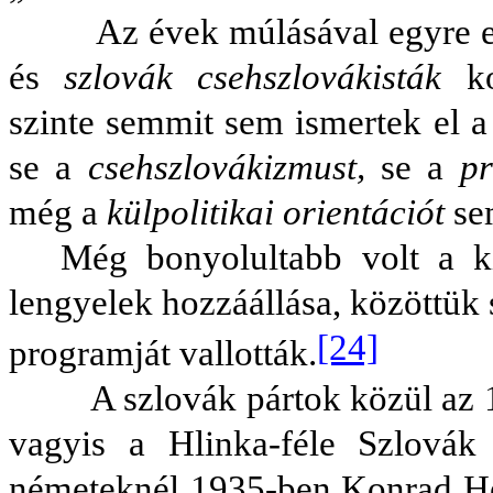
Az évek múlásával egyre erőt
és
szlovák csehszlovákisták
k
szinte semmit sem ismertek el a
se a
csehszlovákizmust,
se a
pr
még a
külpolitikai orientációt
se
Még bonyolultabb volt a k
lengyelek hozzáállása, közöttük
[24]
programját vallották.
A szlovák pártok közül az 192
vagyis a Hlinka-féle Szlovák
németeknél 1935-ben Konrad Hen