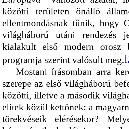
közötti területen önálló álla
ellentmondásnak tűnik, hogy O
világháború utáni rendezés 
kialakult első modern orosz 
[
programja szerint valósult meg.
Mostani írásomban arra ker
szerepe az első világháború bef
közötti, illetve a második vilá
elitek közül kettőnek: a magyarn
törekvéseik elérésekor? Melye