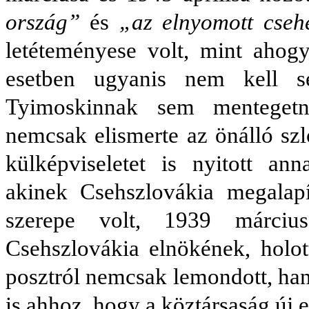
ország”
és
„az elnyomott cseh
letéteményese volt, mint ahogy
esetben ugyanis nem kell s
Tyimoskinnak sem mentegetn
nemcsak elismerte az önálló s
külképviseletet is nyitott an
akinek Csehszlovákia megalap
szerepe volt, 1939 március
Csehszlovákia elnökének, holo
posztról nemcsak lemondott, ha
is ahhoz, hogy a köztársaság új e