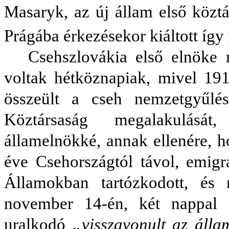
Masaryk, az új állam első közt
Prágába érkezésekor kiáltott így 
Csehszlovákia első elnöke
voltak hétköznapiak, mivel 19
összeült a cseh nemzetgyűlés
Köztársaság megalakulását
államelnökké, annak ellenére, 
éve Csehországtól távol, emigr
Államokban tartózkodott, és
november 14-én, két nappal 
uralkodó
„visszavonult az álla