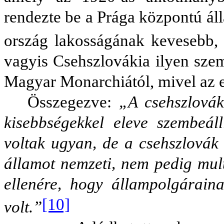
rendezte be a Prága központú ál
ország lakosságának kevesebb, m
vagyis Csehszlovákia ilyen sze
Magyar Monarchiától, mivel az et
Összegezve:
„A csehszlovák
kisebbségekkel eleve szembeáll
voltak ugyan, de a csehszlovák
államot nemzeti, nem pedig mult
ellenére, hogy állampolgárain
[10]
volt.”