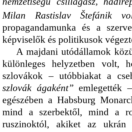
nemzetiségű csillagász, hadir
Milan Rastislav Štefánik
vo
propagandamunka és a szervez
képviselők és politikusok végezt
A majdani utódállamok közü
különleges helyzetben volt,
szlovákok – utóbbiakat a cse
szlovák ágaként”
emlegették – 
egészében a Habsburg Monarch
mind a szerbektől, mind a r
ruszinoktól, akiket az ukrán