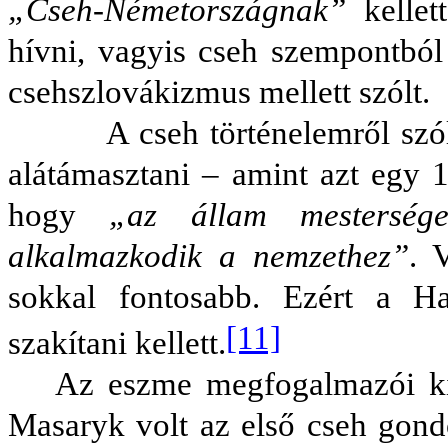
„Cseh-Németországnak”
kellet
hívni, vagyis cseh szempontból
csehszlovákizmus mellett szólt.
A cseh történelemről szóló ma
alátámasztani – amint azt egy 1
hogy
„az állam mesterség
alkalmazkodik a nemzethez”
. 
sokkal fontosabb. Ezért a H
[11]
szakítani kellett.
Az eszme megfogalmazói ki
Masaryk volt az első cseh gondo