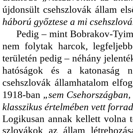
újdonsült csehszlovák állam el
háború győztese a mi csehszlov
Pedig – mint Bobrakov-Tyim
nem folytak harcok, legfeljeb
területén pedig – néhány jelenté
hatóságok és a katonaság ne
csehszlovák államhatalom elfogl
1918-ban
„sem Csehországban, 
klasszikus értelmében vett forr
Logikusan annak kellett volna 
szlovákok az állam létrehozá