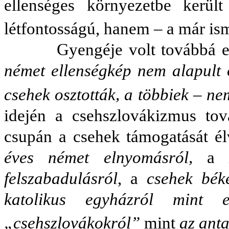
ellenséges környezetbe kerül
létfontosságú, hanem – a már isme
Gyengéje volt továbbá e ko
német ellenségkép nem alapult 
csehek osztották, a többiek – n
idején a csehszlovákizmus to
csupán a csehek támogatását él
éves német elnyomásról,
felszabadulásról
, a
csehek bék
katolikus egyházról mint e
„csehszlovákokról”
mint
az ant