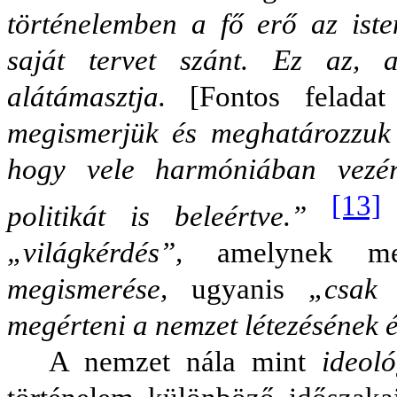
történelemben a fő erő az ist
saját tervet szánt. Ez az, 
alátámasztja.
[Fontos felada
megismerjük és meghatározzuk a
hogy vele harmóniában vezére
[13]
politikát is beleértve.”
„világkérdés”,
amelynek me
megismerése,
ugyanis
„csak 
megérteni a nemzet létezésének é
A nemzet nála mint
ideoló