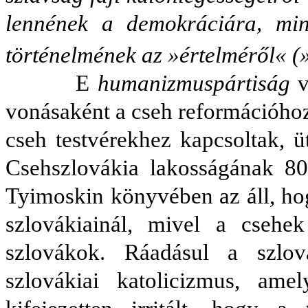
lennének a demokráciára, mi
történelmének az »értelméről« (
E
humanizmuspártiság
v
vonásaként a cseh reformációhoz
cseh testvérekhez kapcsoltak, ü
Csehszlovákia lakosságának 80
Tyimoskin könyvében az áll, hog
szlovákiainál, mivel a csehe
szlovákok. Ráadásul a szlo
szlovákiai katolicizmus, ame