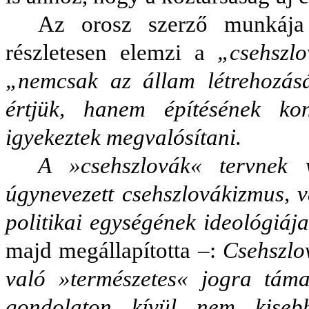
Az orosz szerző munkája 
részletesen elemzi a
„csehszlo
„nemcsak az állam létrehozás
értjük, hanem építésének konk
igyekeztek megvalósítani.
A »csehszlovák« tervnek 
úgynevezett csehszlovákizmus, v
politikai egységének ideológiáj
majd megállapította –:
Csehszlo
való »természetes« jogra táma
gondolaton kívül nem kisebb