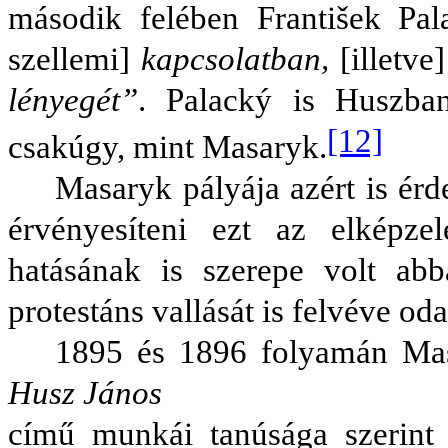
második felében František Pa
szellemi]
kapcsolatban,
[illetve
lényegét”
. Palacký is Huszba
[12]
csakúgy, mint Masaryk.
Masaryk pályája azért is érd
érvényesíteni ezt az elképze
hatásának is szerepe volt ab
protestáns vallását is felvéve oda
1895 és 1896 folyamán M
Husz János
című munkái tanúsága szerint a