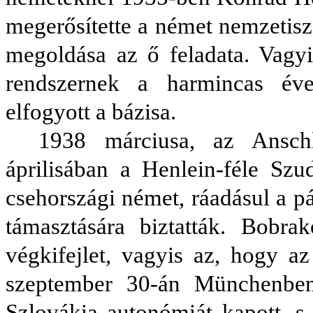
megerősítette a német nemzetisz
megoldása az ő feladata. Vagyis
rendszernek a harmincas év
elfogyott a bázisa.
1938 márciusa, az Ansch
áprilisában a Henlein-féle Szu
csehországi német, ráadásul a p
támasztására biztatták. Bobra
végkifejlet, vagyis az, hogy a
szeptember 30-án Münchenben e
Szlovákia autonómiát kapott, s