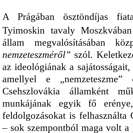
A Prágában ösztöndíjas fiat
Tyimoskin tavaly Moszkvában
állam megvalósításában köz
nemzeteszméről”
szól. Keletkez
az ideológiának a sajátosságait,
amellyel e „nemzeteszme” 
Csehszlovákia államként mű
munkájának egyik fő erénye,
feldolgozásokat is felhasználta
– sok szempontból maga volt a