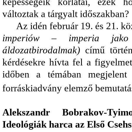
képességeik korlátai, ezek 
változtak a tárgyalt időszakban?
Az idén február 19. és 21. 
imperiów – imperia jako 
áldozatbirodalmak)
című törté
kérdésekre hívta fel a figyelme
időben a témában megjelent n
forráskiadvány elemző bemutatá
Alekszandr Bobrakov-Tyim
Ideológiák harca az Első Cseh