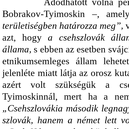
Adódhatott volna persze eg
Bobrakov-Tyimoskin –, ame
területiségben határozza meg”,
v
azt, hogy
a csehszlovák álla
állama,
s ebben az esetben svájc
etnikumsemleges állam lehet
jelenléte miatt látja az orosz ku
azért volt szükségük a cs
Tyimoskinnál, mert ha a nemz
„Csehszlovákia második legnag
szlovák, hanem a német lett vo