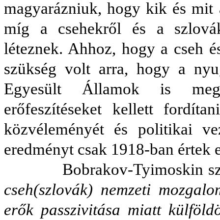
magyarázniuk, hogy kik és mit 
míg a csehekről és a szlová
léteznek. Ahhoz, hogy a cseh és
szükség volt arra, hogy a nyu
Egyesült Államok is megis
erőfeszítéseket kellett fordít
közvéleményét és politikai vez
eredményt csak 1918-ban értek e
Bobrakov-Tyimoskin sz
cseh(szlovák) nemzeti mozgalo
erők passzivitása miatt külföldö