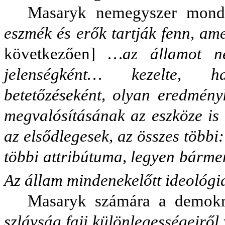
Masaryk nemegyszer mond
eszmék és erők tartják fenn, am
következően]
…az államot ne
jelenségként… kezelte, h
betetőzéseként, olyan eredmén
megvalósításának az eszköze is
az elsődlegesek, az összes többi:
többi attribútuma, legyen bárme
Az állam mindenekelőtt ideológia
Masaryk számára a demokr
szlávság faji különlegességeirő