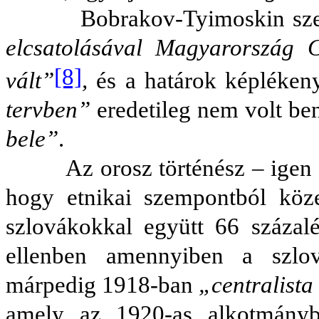
Bobrakov-Tyimoskin sze
elcsatolásával Magyarország C
[8]
vált”
,
és a határok képlékeny
tervben”
eredetileg nem volt be
bele”
.
Az orosz történész – igen korr
hogy etnikai szempontból köze
szlovákokkal együtt 66 száza
ellenben amennyiben a szlov
márpedig 1918-ban
„centralista
amely az 1920-as alkotmányb