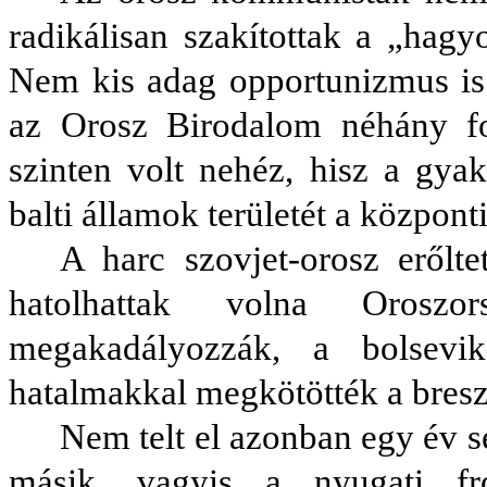
radikálisan szakítottak a „hag
Nem kis adag opportunizmus is
az Orosz Birodalom néhány fon
szinten volt nehéz, hisz a gya
balti államok területét a központ
A harc szovjet-orosz erőlt
hatolhattak volna Orosz
megakadályozzák, a bolsevi
hatalmakkal megkötötték a breszt
Nem telt el azonban egy év
másik, vagyis a nyugati fr