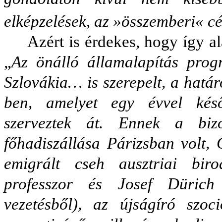
elképzelések, az »összemberi« cé
Azért is érdekes, hogy így a
„
Az önálló államalapítás prog
Szlovákia… is szerepelt, a hatá
ben, amelyet egy évvel kés
szerveztek át. Ennek a biz
főhadiszállása Párizsban volt,
emigrált cseh ausztriai bir
professzor és Josef Dürich
vezetésből), az újságíró szo