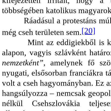
kifejezetten irritált, hogy a
többségében katolikus magyarokr
Ráadásul a protestáns múlt né
[20]
még cseh területen sem.
Mint az eddigiekből is kitűnt
alapon, vagyis szlávként hatá
nemzetként”,
amelynek fő szöv
nyugati, elsősorban franciákra 
volt a cseh hagyományban. Ez a
hangsúlyozza – nemcsak geopolit
nélkül Csehszlovákia teljese