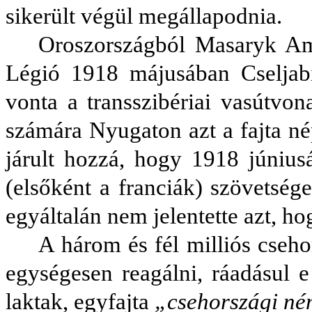
sikerült végül megállapodnia.
Oroszországból Masaryk Am
Légió 1918 májusában Cseljabin
vonta a transszibériai vasútvon
számára Nyugaton azt a fajta n
járult hozzá, hogy 1918 június
(elsőként a franciák) szövetség
egyáltalán nem jelentette azt, ho
A három és fél milliós cseh
egységesen reagálni, ráadásul 
laktak, egyfajta
„csehországi né