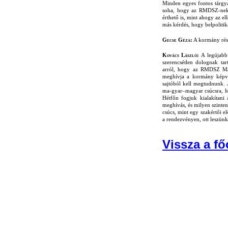
Minden egyes fontos tárgya
soha, hogy az RMDSZ-nek vé
érthető is, mint ahogy az el
más kérdés, hogy belpolitik
Gecse Géza:
A kormány rész
Kovács László:
A legújabb
szerencsétlen dolognak ta
arról, hogy az RMDSZ Ma
meghívja a kormány képvi
sajtóból kell megtudnunk. 
ma-gyar–magyar csúcsra, h
Hétfőn fogjuk kialakítani
meghívás, és milyen szinte
csúcs, mint egy szakértői e
a rendezvényen, ott leszün
Vissza a fő