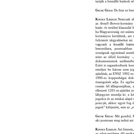
tartják a fennálló határok s
Gecse Géza:
De hisz ez ben
Kovács László:
Nemcsak ab
az
Antall–Boross
-kormány e
határ- és területi klauzulá
ha Magyarország ezt számt
kormányra kerültünk, azt
folytatott tárgyalásokat 
vagyunk a fennálló határ
lemondásra, pontosabban 
országnak egymással szemb
mint az előző kormány –,
dokumentumok szellemében
Ezért is ragaszkodtunk kez
emeljen be három nem jog
ajánlását, az ENSZ 1992-es 
1990-es koppenhágai dok
összegzését adja. Ez egybe
román fél álláspontjában, 
ellenzett 1201-es ajánlást 
lábjegyzet mondja ki: a ké
jogokra és az etnikai alapú
pont-ját, akkor egyet fog é
jogok” kifejezést, sem az „e
Gecse Géza:
Mit gondol, 
aki pontosan meg tudná azt 
Kovács László:
Azt hiszem,
az adott területen élő etni