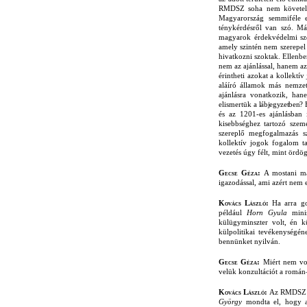
RMDSZ soha nem követelt.
Magyarország semmiféle e
ténykérdésről van szó. Má
magyarok érdekvédelmi szer
amely szintén nem szerepel 
hivatkozni szoktak. Ellenbe
nem az ajánlással, hanem az
érintheti azokat a kollekt
aláíró államok más nemzet
ajánlásra vonatkozik, han
elismertük
a lábjegyzetben?
és az 1201-es ajánlásban
kisebbséghez tartozó sze
szereplő megfogalmazás s
kollektív jogok fogalom t
vezetés úgy félt, mint ördö
Gecse Géza:
A mostani mag
igazodással, ami azért nem 
Kovács László:
Ha arra go
például
Horn Gyula
minis
külügyminszter volt, én k
külpolitikai tevékenységén
bennünket nyilván.
Gecse Géza:
Miért nem von
velük konzultációt a romá
Kovács László:
Az RMDSZ új
György
mondta el, hogy a 