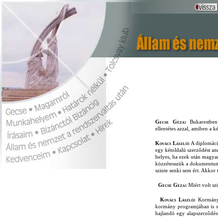
Gecse Géza:
Bukarestben
ellentétes azzal, amiben a 
Kovács László:
A diplomáciá
egy kétoldalú szerződést ann
helyes, ha ezek után magya
közzétesszük a dokumentumot
szinte senki sem ért. Akkor
Gecse Géza:
Miért volt sz
Kovács László:
Kormányra
kormány programjában is sz
hajlandó egy alapszerződést