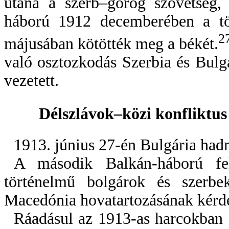
utána a szerb–görög szövetség,
háború 1912 decemberében a tö
2
májusában kötötték meg a békét.
való osztozkodás Szerbia és Bulg
vezetett.
Délszlávok–közi konfliktu
1913. június 27-én Bulgária hadm
A második Balkán-háború fel
történelmű bolgárok és szerbek
Macedónia hovatartozásának kérdé
Ráadásul az 1913-as harcokban 