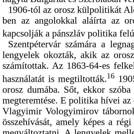
1906-tól az orosz külpolitikát Al
ben az angolokkal aláírta az or
kapcsolják a pánszláv politika felúj
Szentpétervár számára a legn
lengyelek okozták, akik az oros
számítottak. Az 1863‑64-es felke
16
használatát is megtiltották.
1905
orosz dumába. Sőt, ekkor szóba 
megteremtése. E politika hívei az 
Vlagyimir Vologyimirov tábornok
összehívását, amely képes a ré
megváltoztatni. A lengyelek mell