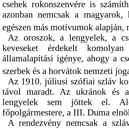
csehek rokonszenvére is számíthat
azonban nemcsak a magyarok, ha
egészen más motívumok alapján, 
Az oroszok, a lengyelek, a c
keveseket érdekelt komolya
államalapítási igénye, ahogy a c
szerbek és a horvátok nemzeti joga
Az 1910. júliusi szófiai szláv k
távol maradt. Az ukránok és a
lengyelek sem jöttek el. A
főpolgármestere, a III. Duma elnök
A rendezvény nemcsak a szláv