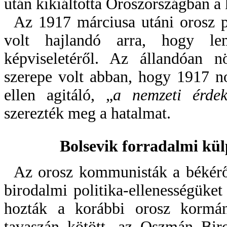
után kikiáltotta Oroszországban a 
Az 1917 márciusa utáni orosz 
volt hajlandó arra, hogy 
képviseletéről. Az állandóan 
szerepe volt abban, hogy 1917 n
ellen agitáló, „
a nemzeti érde
szerezték meg a hatalmat.
Bolsevik forradalmi kül
Az orosz kommunisták a békéről
birodalmi politika-ellenességüket
hozták a korábbi orosz kormán
tavaszán kötött, az Oszmán Biro