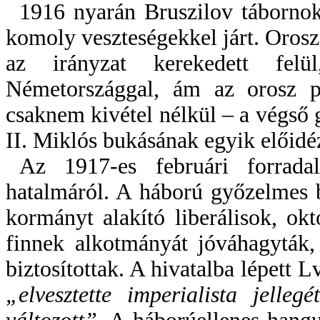
1916 nyarán Bruszilov tábornok
komoly veszteségekkel járt. Orosz
az irányzat kerekedett fel
Németországgal, ám az orosz pol
csaknem kivétel nélkül – a végső 
II. Miklós bukásának egyik előidéz
Az 1917-es februári forrad
hatalmáról. A háború győzelmes 
kormányt alakító liberálisok, ok
finnek alkotmányát jóváhagyták,
biztosítottak. A hivatalba lépett 
„elvesztette imperialista jelle