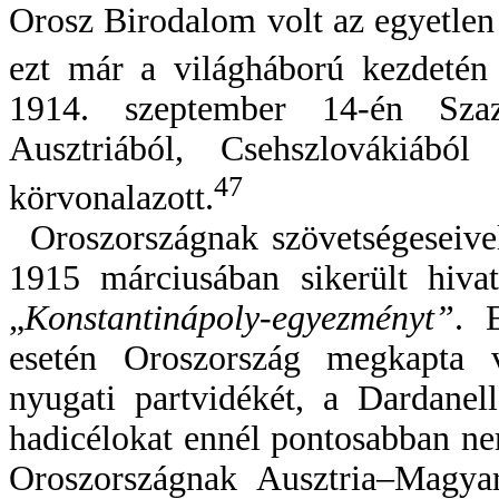
Orosz Birodalom volt az egyetle
ezt már a világháború kezdetén k
1914. szep­tem­ber 14-én Szaz
Ausztriából, Csehszlovákiábó
47
körvonalazott.
Oroszországnak szövetségeseive
1915 márciusában sikerült hivat
„
Konstantinápoly-egyezményt”
. 
esetén Oroszország megkapta v
nyugati partvidékét, a Dardanel
hadicélokat ennél pontosabban ne
Oroszországnak Ausztria–Magyar