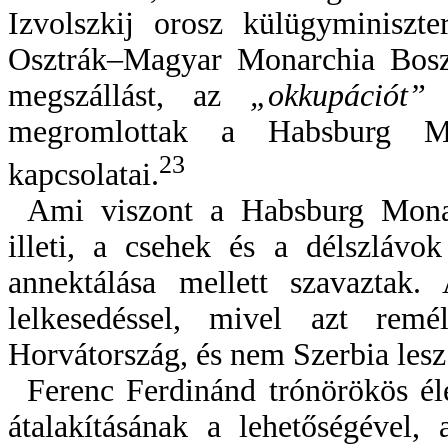
Izvolszkij orosz külügyminiszt
Osztrák–Magyar Monarchia Boszni
megszállást, az
„okkupációt”
a
megromlottak a Habsburg Mo
23
kapcsolatai.
Ami viszont a Habsburg Monar
illeti, a csehek és a délszlávo
annektálása mellett szavaztak
lelkesedéssel, mivel azt rem
Horvátország, és nem Szerbia lesz
Ferenc Ferdinánd trónörökös élé
átalakításának a lehetőségével