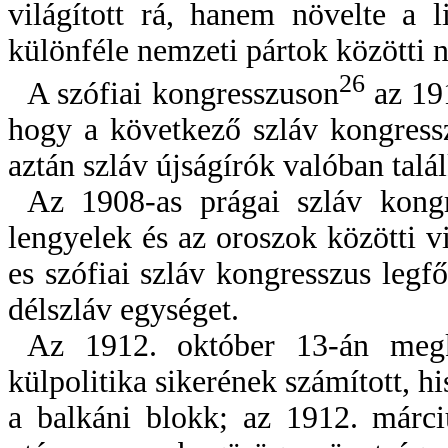
világított rá, hanem növelte a l
különféle nemzeti pártok közötti né
26
A szófiai kongresszuson
az 191
hogy a következő szláv kongressz
aztán szláv újságírók valóban talá
Az 1908-as prágai szláv kongr
lengyelek és az oroszok közötti v
es szófiai szláv kongresszus legf
délszláv egységet.
Az 1912. október 13-án megk
külpolitika sikerének számított, h
a balkáni blokk; az 1912. márci