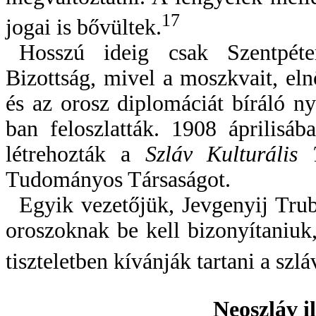
17
jogai is bővültek.
Hosszú ideig csak Szentpéte
Bizottság, mivel a moszkvait, el
és az orosz diplomáciát bíráló ny
ban feloszlatták. 1908 áprilisá
létrehozták a
Szláv Kulturális 
Tudományos Társaságot.
Egyik vezetőjük, Jevgenyij Trub
oroszoknak be kell bizonyítaniuk,
tiszteletben kívánják tartani a szlá
Neoszláv i