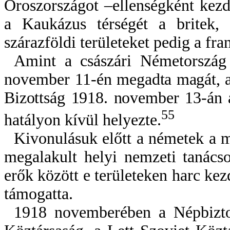
Oroszországot –ellenségként kezd
a Kaukázus térségét a britek,
szárazföldi területeket pedig a fra
Amint a császári Németország
november 11-én
megadta magát, a
Bizottság 1918. november 13-án
a
55
hatályon kívül helyezte.
Kivonulásuk előtt a németek a m
megalakult helyi nemzeti tanácso
erők között e területeken harc ke
támogatta.
1918 novemberében a Népbizto