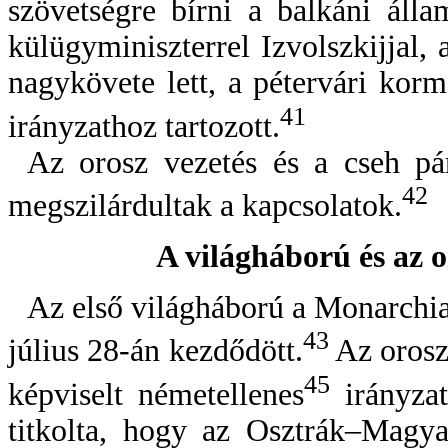
szövetségre bírni a balkáni áll
külügyminiszterrel Izvolszkijjal,
nagykövete lett, a pétervári kor
41
irányzathoz tartozott.
Az orosz vezetés és a cseh pá
42
megszilárdultak a kapcsolatok.
A világháború és az o
Az első világháború a Monarchia
43
július 28-án kezdődött.
Az orosz
45
képviselt németellenes
irányzat
titkolta, hogy az Osztrák–Magy