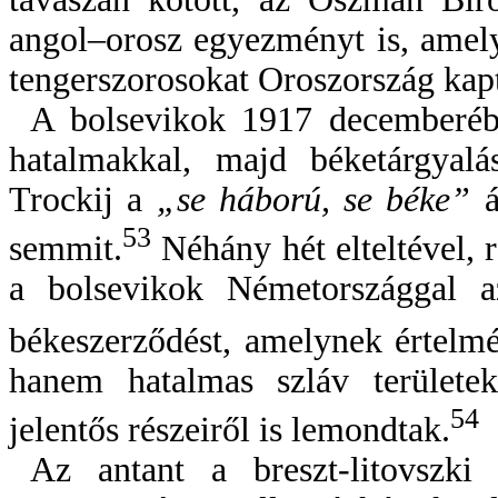
angol–orosz egyezményt is, amel
tengerszorosokat Oroszország kap
A bolsevikok 1917 decemberébe
hatalmakkal, majd béketárgyal
Trockij a
„se háború, se béke”
á
53
semmit.
Néhány hét elteltével, 
a bolsevikok Németországgal az
békeszerződést,
amelynek értelmé
hanem hatalmas szláv területek
54
jelentős részeiről is lemondtak.
Az antant a breszt-litovszki