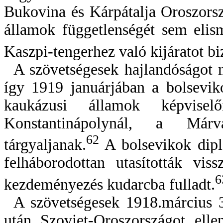
Bukovina és Kárpátalja Oroszorsz
államok függetlenségét sem elis
Kaszpi-tengerhez való kijáratot bi
A szövetségesek hajlandóságot mu
így 1919 ja­nuár­jában a bolsevi
kaukázusi államok képviselő
Konstantinápolynál, a Márván
62
tárgyaljanak.
A bolsevikok diplo
felháborodottan utasították vis
6
kezdeményezés kudarcba fulladt.
A szövetségesek 1918.március 3-
után Szovjet-Orosz­országot elle