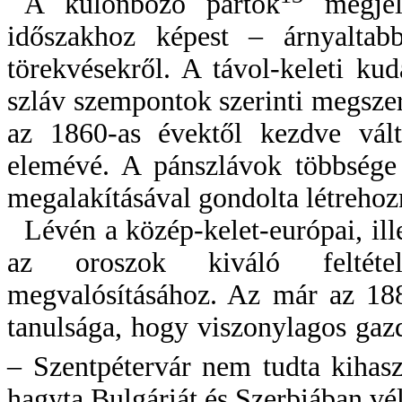
A különböző pártok
megjel
időszakhoz képest – árnyaltab
törekvésekről. A távol-keleti ku
szláv szempontok szerinti megsze
az 1860-as évektől kezdve vál
elemévé. A pánszlávok többsége 
megalakításával gondolta létrehozn
Lévén a közép-kelet-európai, ille
az oroszok kiváló feltéte
megvalósításához. Az már az 188
tanulsága, hogy viszonylagos gaz
– Szentpétervár nem tudta kihaszn
hagyta Bulgáriát és Szerbiában vél