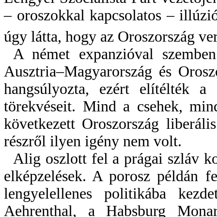
– oroszokkal kapcsolatos – illú­zi
úgy látta, hogy az Oroszország ver
A német expanzióval szembe
Ausztria–Ma­gyar­or­szág és Oros
hangsúlyozta, ezért elítélték a
törekvéseit. Mind a csehek, min
következett Oroszország liberáli
részről ilyen igény nem volt.
Alig oszlott fel a prágai szláv 
elképzelések. A porosz példán f
lengyelellenes politikába kezd
Aehrenthal, a Habsburg Monarc