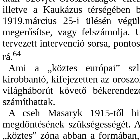
illetve a Kaukázus térségében bá
1919.március 25-i ülésén végül
megerősítse, vagy felszámolja. U
tervezett intervenció sorsa, ponto
64
rá.
Ami a „köztes európai” szlá
kirobbantó, kifejezetten az orosz
világháborút követő békerendez
számíthattak.
A cseh Masaryk 1915-től hi
megdöntésének szükségességét. A
„köztes” zóna abban a formában, 