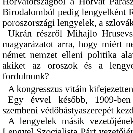
Horvátországból a Horvát Parasz
Birodalomból pedig lengyelként 
poroszországi lengyelek, a szlová
Ukrán részről Mihajlo Hrusevs
magyarázatot arra, hogy miért n
német nemzet elleni politika ala
akiket az oroszok és a leng
fordulnunk?
A kongresszus vitáin kifejezetten
Egy évvel később, 1909-ben
szembeni védőbástyaszerepét kezd
A lengyelek másik vezetőjének
Lengyel Szocialista Párt vezetőjé