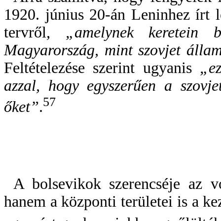
1920. június 20-án Leninhez írt l
tervről,
„amelynek keretein b
Magyarország, mint szovjet állam
Feltételezése szerint ugyanis
„eze
azzal, hogy egyszerűen a szovje
57
őket”
.
A bolsevikok szerencséje az v
hanem a központi területei is a k