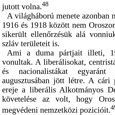
48
jutott volna.
A világháború menete azonban ne
1916 és 1918 között nem Oroszor
sikerült ellenőrzésük alá vonn
szláv területeit is.
Ami a duma pártjait illeti, 
vonultak. A liberálisokat, centrist
és nacionalistákat egyarán
augusztusában jött létre. A cári
ereje a liberális Alkotmányos D
követelése az volt, hogy Oros
4
megvédeni nemzetközi pozicióit.