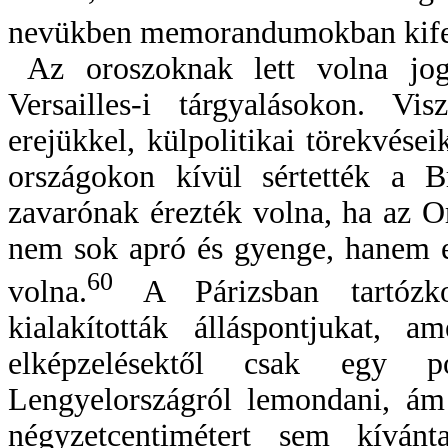
nevükben memorandumokban kifejt
Az oroszoknak lett volna jog
Versailles-i tárgyalásokon. V
erejükkel, külpolitikai törekvése
országokon kívül sértették a B
zavarónak érezték volna, ha az Or
nem sok apró és gyenge, hanem e
60
volna.
A Párizsban tartózk
kialakították álláspontjukat,
elképzelésektől csak egy p
Lengyelországról lemondani, ám 
négyzetcentimétert sem kívánta