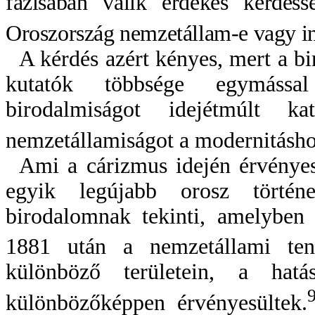
fázisában válik érdekes kérdés
Oroszország nemzetállam-e vagy i
A kérdés azért kényes, mert a bi
kutatók többsége egymással 
birodalmiságot idejétmúlt k
nemzetállamiságot a modernitásho
Ami a cárizmus idején érvényesü
egyik legújabb orosz történe
birodalomnak tekinti, amelyben 
1881 után a nemzetállami tend
különböző területein, a hatás
különbözőképpen érvényesültek.