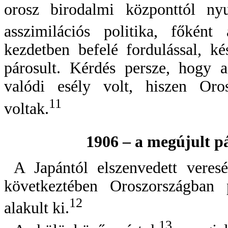
orosz birodalmi központtól nyu
asszimilációs politika, főként 
kezdetben befelé fordulással, k
párosult. Kérdés persze, hogy a
valódi esély volt, hiszen Oro
11
voltak.
1906 – a megújult p
A Japántól elszenvedett vere
következtében Oroszországban p
12
alakult ki.
13