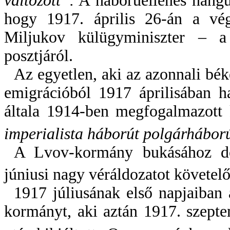
változott”.
A háborúellenes hangul
hogy 1917. április 26-án a vé
Miljukov külügyminiszter – 
posztjáról.
Az egyetlen, aki az azonnali bék
emigrációból 1917 áprilisában h
általa 1914-ben megfogalmazott 
imperialista háborút polgárháború
A Lvov-kormány bukásához dö
júniusi nagy véráldozatot követel
1917 júliusának első napjaiban 
kormányt, aki aztán 1917. szepte