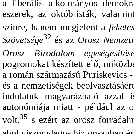
a liberális alkotmányos demokr
eszerek, az októbristák, valami
színre, hanem megjelent a
fekete
32
Szövetsége
és az
Orosz Nemzeti
Orosz Birodalom egységesítés
pogromokat készített elő, miközb
a román származású Puriskevics ‑
és a nemzetiségek beolvasztásáér
indulatuk magyarázható azzal i
autonómiája miatt ‑ például az 
35
volt,
s ezért az orosz forradal
ahol viszonylagos biztonságban é