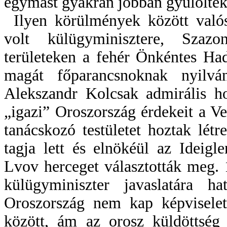
egymást gyakran jobban gyűlölték
Ilyen körülmények között val
volt külügyminisztere, Szazo
területeken a fehér Önkéntes Ha
magát főparancsnoknak nyilván
Alekszandr Kolcsak admirális ho
„igazi” Oroszország érdekeit a Ve
tanácskozó testületet hoztak lé
tagja lett és elnökéül az Ideig
Lvov herceget választották meg. 
külügyminiszter javaslatára 
Oroszország nem kap képviselet
között, ám az orosz küldöttség 