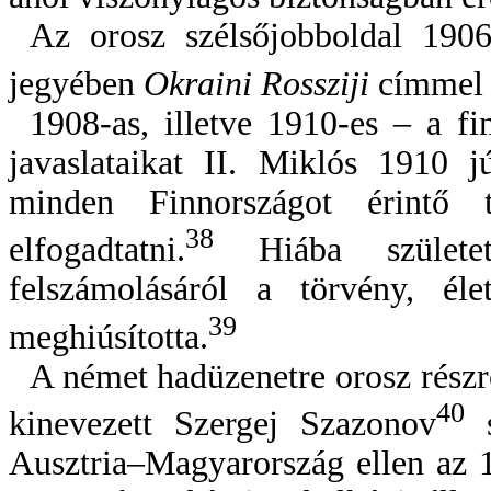
Az orosz szélsőjobboldal 19
jegyében
Okraini Rossziji
címmel h
1908-as, illetve 1910-es – a f
javaslataikat II. Miklós 1910 j
minden Finnországot érintő 
38
elfogadtatni.
Hiába születe
felszámolásáról a törvény, éle
39
meghiúsította.
A német hadüzenetre orosz rész
40
kinevezett Szergej Szazonov
s
Ausztria–Magyarország ellen az 1