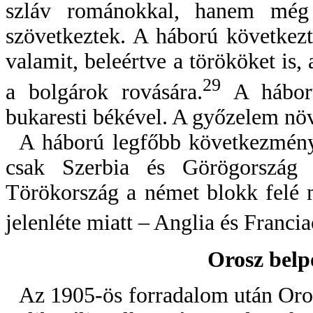
szláv románokkal, hanem mé
szövetkeztek. A háború következ
valamit, beleértve a törököket is,
29
a bolgárok rovására.
A háború
bukaresti békével. A győzelem növe
A háború legfőbb következmény
csak Szerbia és Görögország m
Törökország a német blokk felé
jelenléte miatt – Anglia és Francia
Orosz belp
Az 1905-ös forradalom után Oro