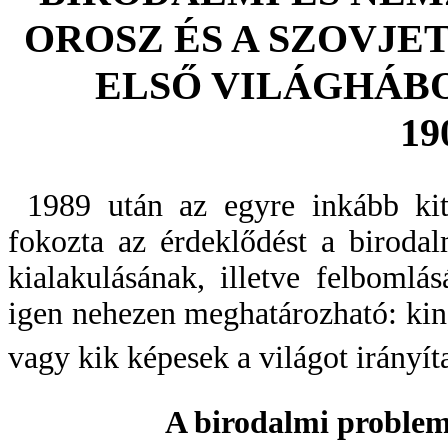
OROSZ ÉS A SZOVJE
ELSŐ VILÁGHÁB
19
1989 után az egyre inkább kite
fokozta az érdeklődést a birodal
kialakulásának, illetve felbomlá
igen nehezen meghatározható: kin
vagy kik képesek a világot irányít
A birodalmi problem