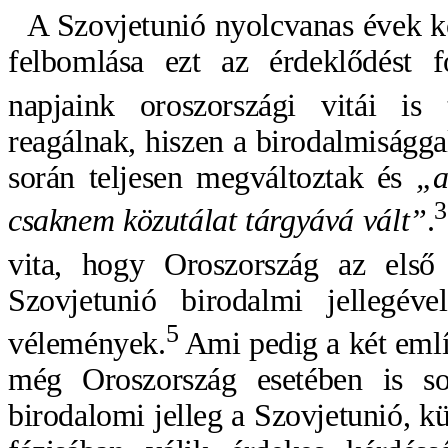
A Szovjetunió nyolcvanas évek k
felbomlása ezt az érdeklődést f
napjaink oroszországi vitái is 
reagálnak, hiszen a birodalmiságga
során teljesen megváltoztak és
„az
3
csaknem közutálat tárgyává vált”
.
vita, hogy Oroszország az első 
Szovjetunió birodalmi jellegév
5
vélemények.
Ami pedig a két említ
még Oroszország esetében is so
birodalomi jelleg a Szovjetunió, 