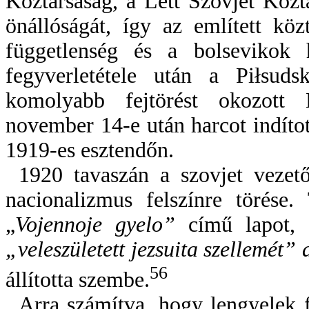
Köztársaság, a Lett Szovjet Közt
önállóságát, így az említett kö
függetlenség és a bolsevikok 
fegyverletétele után a Piłsuds
komolyabb fejtörést okozott 
november 14-e után harcot indítot
1919-es esztendőn.
1920 tavaszán a szovjet vezet
nacionalizmus felszínre törése.
„
Vojennoje gyelo”
című lapot,
„veleszületett jezsuita szellemét” 
56
állította szembe.
Arra számítva, hogy lengyelek fe