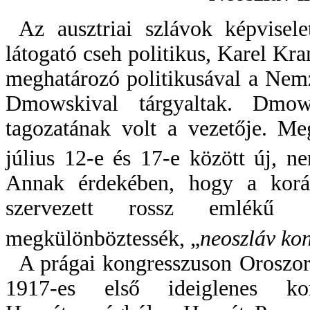
Az ausztriai szlávok képvisel
látogató cseh politikus, Karel Kr
meghatározó politikusával a Nem
Dmowskival tárgyaltak. Dmo
tagozatának volt a vezetője. M
július 12-e és 17-e között új, ne
Annak érdekében, hogy a korá
szervezett rossz emlékű m
megkülönböztessék, „
neoszláv ko
A prágai kongresszuson Oroszor
1917-es első ideiglenes ko