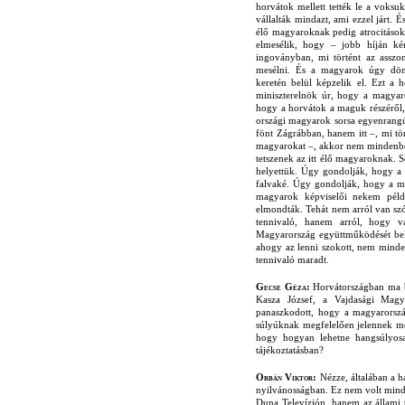
horvátok mellett tették le a voksu
vállalták mindazt, ami ezzel járt. É
élő magyaroknak pedig atrocitásoka
elmesélik, hogy – jobb híján ké
ingoványban, mi történt az asszo
mesélni. És a magyarok úgy dönt
keretén belül képzelik el. Ezt a
miniszterelnök úr, hogy a magyaro
hogy a horvátok a maguk részéről, 
országi magyarok sorsa egyenrangú
fönt Zágrábban, hanem itt –, mi tö
magyarokat –, akkor nem mindenbe
tetszenek az itt élő magyaroknak
helyettük. Úgy gondolják, hogy a 
falvaké. Úgy gondolják, hogy a mu
magyarok képviselői nekem példá
elmondták. Tehát nem arról van szó
tennivaló, hanem arról, hogy v
Magyarország együttműködését beleh
ahogy az lenni szokott, nem minde
tennivaló maradt.
Gecse Géza:
Horvátországban ma b
Kasza József, a Vajdasági Magy
panaszkodott, hogy a magyarország
súlyúknak megfelelően jelennek me
hogy hogyan lehetne hangsúlyosa
tájékoztatásban?
Orbán Viktor:
Nézze, általában a h
nyilvánosságban. Ez nem volt mindi
Duna Televízión, hanem az állami te