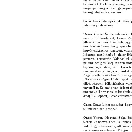
bennünket. Nyilván lesz még kéré
megenged, meg amit az igazságosság
határig lehet ránk számítani.
Gecse Géza:
Mennyire tekinthető pr
intézmény felavatása?
Orbán Viktor:
Sok mindennek tekin
nem is itt kezdődött, hanem Z
kilovolt
nem mond semmit, egy m
mondom önöknek, hogy egy olyan 
horvát elektromos rendszert, valam
leágazást tesz lehetővé, akkor lá
stratégiai partnerség. Valóban r
nekünk pedig szükségünk van Horvá
baj van, úgy értem, nem elsősorba
rendszerében ki tudja a másikat s
Nagyon súlyos kérdésekről is tárgya
INA olajtársaságok közötti együtt
újjáépítésében, följavításában va
ügyeiről is. Ez egy olyan érdemi tá
ünnepe az, hogy most itt két épület
átadjuk a kopácsi, illetve vörösmar
Gecse Géza:
Lehet azt tudni, hog
tekintetben került szóba?
Orbán Viktor:
Hogyne. Sokat besz
tartják, és nagyra becsülik. Enne
volt, vagyis háború zajlott, nem 
része lesz-e ez a terület. Mit gon