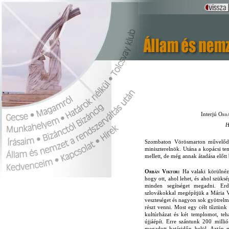
Interjú
Orbá
H
Szombaton Vörösmarton művelődé
miniszterelnök. Utána a kopácsi te
mellett, de még annak átadása előtt
Orbán Viktor:
Ha valaki körülnéz
hogy ott, ahol lehet, és ahol szük
minden segítséget megadni. E
szlovákokkal megépítjük a Mária Va
veszteséget és nagyon sok gyötrelm
részt venni. Most egy célt tűztünk
kultúrházat és két templomot, teh
újjáépít. Erre szántunk 200 millió
megadott határidőn belül. Aztán 