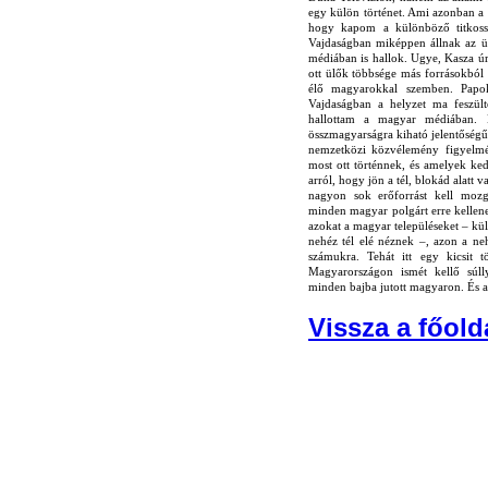
egy külön történet. Ami azonban a 
hogy kapom a különböző titkosszo
Vajdaságban miképpen állnak az üg
médiában is hallok. Ugye, Kasza úr
ott ülők többsége más forrásokból 
élő magyarokkal szemben. Papo
Vajdaságban a helyzet ma feszül
hallottam a magyar médiában. 
összmagyarságra kiható jelentőség
nemzetközi közvélemény figyelmét
most ott történnek, és amelyek ke
arról, hogy jön a tél, blokád alatt
nagyon sok erőforrást kell moz
minden magyar polgárt erre kellene
azokat a magyar településeket – kü
nehéz tél elé néznek –, azon a ne
számukra. Tehát itt egy kicsit 
Magyarországon ismét kellő súll
minden bajba jutott magyaron. És a
Vissza a főolda