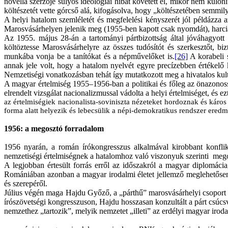
novella szerzője súlyos ideológiai hibát követett el, mikor nem különí
költészetét vette górcső alá, kifogásolva, hogy „költészetében semmil
A helyi hatalom szemléletét és megfelelési kényszerét jól példázza
Marosvásárhelyen jelenik meg (1955-ben kapott csak nyomdát), harcias 
Az 1955. május 28-án a tartományi pártbizottság által jóváhagyott i
költöztesse Marosvásárhelyre az összes tudósítót és szerkesztőt, b
munkába vonja be a tanítókat és a népművelőket is.
[26]
A korabeli 
annak jele volt, hogy a hatalom nyelvét egyre precízebben értékelő 
Nemzetiségi vonatkozásban tehát így mutatkozott meg a hivatalos kult
A magyar értelmiség 1955–1956-ban a politikai és főleg az önazonoss
elrendelt vizsgálat nacionalizmussal vádolta a helyi értelmiséget, és 
az értelmiségiek nacionalista-soviniszta nézeteket hordoznak és káro
forma alatt helyezik és lebecsülik a népi-demokratikus rendszer eredm
1956: a megosztó forradalom
1956 nyarán, a román írókongresszus alkalmával kirobbant konfli
nemzetiségi értelmiségnek a hatalomhoz való viszonyuk szerinti mego
A legjobban értesült forrás erről az időszakról a magyar diplomácia
Romániában azonban a magyar irodalmi életet jellemző meglehetősen 
és szerepéről.
Július végén maga Hajdu Győző, a „párthű” marosvásárhelyi csoport akk
írószövetségi kongresszuson, Hajdu hosszasan konzultált a párt csúcs
nemzethez „tartozik”, melyik nemzetet „illeti” az erdélyi magyar irod