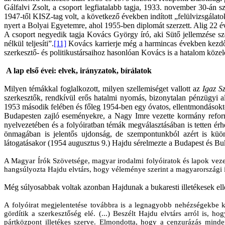
Gálfalvi Zsolt, a csoport legfiatalabb tagja, 1933. november 30-án sz
1947-től KISZ-tag volt, a következő években indított „felülvizsgálato
nyert a Bolyai Egyetemre, ahol 1955-ben diplomát szerzett. Alig 22 é
A csoport negyedik tagja Kovács György író, aki Sütő jellemzése s
nélkül teljesíti”.
[11]
Kovács karrierje még a harmincas években kezdődött
szerkesztő- és politikustársaihoz hasonlóan Kovács is a hatalom köze
A lap első évei: elvek, irányzatok, bírálatok
Milyen témákkal foglalkozott, milyen szellemiséget vallott az
Igaz S
szerkesztők, rendkívül erős hatalmi nyomás, bizonytalan pénzügyi alap
1953 második felében és főleg 1954-ben egy óvatos, ellentmondásoktó
Budapesten zajló eseményekre, a Nagy Imre vezette kormány reformj
nyelvezetében és a folyóiratban témák megválasztásában is tetten érh
önmagában is jelentős ujdonság, de szempontunkból azért is küö
látogatásakor (1954 augusztus 9.) Hajdu sérelmezte a Budapest és Buka
A Magyar Írók Szövetsége, magyar irodalmi folyóiratok és lapok vez
hangsúlyozta Hajdu elvtárs, hogy véleménye szerint a magyarországi
Még súlyosabbak voltak azonban Hajdunak a bukaresti illetékesek elle
A folyóirat megjelentetése továbbra is a legnagyobb nehézségekbe 
gördítik a szerkesztőség elé. (...) Beszélt Hajdu elvtárs arról is,
pártközpont illetékes szerve. Elmondotta, hogy a cenzurázás mind