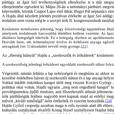
pártügy, az
Igaz Szó
tevékenységének ellenőrzése is a már megszok
ellenjelentése egészített ki. Május 26-án a tartományi pártbüró megv
képviselték, köztük Csupor Lajos első titkár, Bugyi Pál néptanács el
A Hajdu által készített jelentés pozitívan értékelte az
Igaz Szó
addigi 
irodalom nem vonta még le a szovjet írók II. kongresszusának tanulság
Korántsem természetes jelenség, hogy írószövetségi lapjainkban álta
amelynek irodalmunk harcosabbá tételéhez kellene vezetnie. Az
Igaz
általános betegségét tükrözik. Ez a betegség részben az apolitizmusb
Horváth Imre, stb. költeményeit/ kivéve és költészeti anyaga egész
anyagának [sic !] társadalmi nevelő ereje gyenge.
[21]
Az „éberség hiányát” Hajdu a „szerkesztők és írókáderek” korántsem p
A szerkesztőség jelenlegi írókáderei egyoldalú szerkesztői stílust fol
Végezetül, miután feltárta a lap nehézségeit és meghúzta az akkor m
kezelése érdekében három új szerkesztői státust és a lap anyagi helyze
Sokkal inkább önkritikus hangot ütött meg viszont Kovács György „t
politikai okai voltak, Hajdu ugyanis „meg nem engedhető hangot” hasz
provilégiumokra épűlő rendszer, ami főszerkesztői stilusát jellemezte
írók párthűségük fejében nagyobb teret kapnak majd az erdélyi magy
műveit „kiváló minőségű”-ként értékelték és eszerint honorálták.
[24]
Hajdu Győző csoportja azonban maga is erős nyomás alatt állt ebben az
kulturális osztályának részéről König József személyesen Hajdut hibá