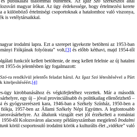
 és publikálási tilalommal büntették. Az
Igaz Szó
szerkesztői által
l kolozsvári magyar írókat. Az ügy érdekessége, hogy értelmezési kerete
csa a különböző értelmiségi csoportoknak a hatalomhoz való viszonya,
ék is vetélytársaikkal.
yar irodalmi lapra. Ezt a szerepet igyekezte betölteni az 1953-ban
ányi Fiókjának folyóirata” volt,
[3]
és előbb kéthavi, majd 1954-től
lati funkciót kellett betöltenie, de meg kellett felelnie az új hatalmi
ett 1955-ös jelentésben így fogalmazott:
 Szó
-ra rendkívül jelentős feladat hárul. Az
Igaz Szó
létesítésével a Párt
kiteljesítéséért.
[4]
s-ügy kirobbanásához és végkifejletéhez vezettek. Már a második
helyre, egy új – jóval provinciálisabb és politikailag ellenőrizhető –
si és gyógyszerészeti kara, 1946-ban a Székely Színház, 1950-ben a
fiókja, 1957-ben az Állami Székely Népi Együttes. A legfontosabb
svásárhelyre. Az általunk vizsgált eset jól érzékelteti a romániai
az 1950-től Kolozsváron alacsony példányszámban megjelenő
Irodalmi
tunk
körül csoportosuló irodalmi körök a kulturális élet „vidékre” való