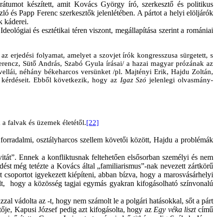
tumot készített, amit Kovács György író, szerkesztő és politikus
ó és Papp Ferenc szerkesztők jelenlétében. A pártot a helyi elöljárók
k káderei.
deológiai és esztétikai téren viszont, megállapítása szerint a romániai
 az erjedési folyamat, amelyet a szovjet írók kongresszusa sürgetett, s
Ferencz, Sütő András, Szabó Gyula írásai/ a hazai magyar prózának az
vellái, néhány békeharcos versünket /pl. Majtényi Erik, Hajdu Zoltán,
ő kérdéseit. Ebből következik, hogy az
Igaz Szó
jelenlegi olvasmány-
 a falvak és üzemek életétől.
[22]
 forradalmi, osztályharcos szellem követői között, Hajdu a problémák
itát”. Ennek a konfliktusnak feltehetően elsősorban személyi és nem
dést még tetézte a Kovács által „familiarismus”-nak nevezett zártkörű
rt csoportot igyekezett kiépíteni, abban bízva, hogy a marosvásárhelyi
olt, hogy a közösség tagjai egymás gyakran kifogásolható színvonalú
al vádolta az -t, hogy nem számolt le a polgári hatásokkal, sőt a párt
tője, Kapusi József pedig azt kifogásolta, hogy az
Egy véka liszt
című