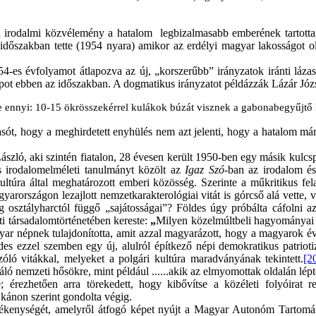
i irodalmi közvélemény a hatalom legbizalmasabb emberének tartotta, 
időszakban tette (1954 nyara) amikor az erdélyi magyar lakosságot olya
es évfolyamot átlapozva az új, „korszerűbb” irányzatok iránti lázas ér
apot ebben az időszakban. A dogmatikus irányzatot példázzák Lázár Józs
ennyi: 10-15 ökrösszekérrel kulákok búzát visznek a gabonabegyűjtő köz
lvasót, hogy a meghirdetett enyhülés nem azt jelenti, hogy a hatalom m
ászló, aki szintén fiatalon, 28 évesen került 1950-ben egy másik kulcs
s irodalomelméleti tanulmányt közölt az
Igaz Szó
-ban az irodalom és
ltúra által meghatározott emberi közösség. Szerinte a műkritikus felad
rországon lezajlott nemzetkarakterológiai vitát is górcső alá vette, 
osztályharctól függő „sajátosságai”? Földes úgy próbálta cáfolni az
ti társadalomtörténetében kereste:
„
Milyen közelmúltbeli hagyományai 
yar népnek tulajdonította, amit azzal magyarázott, hogy a magyarok 
es ezzel szemben egy új, alulról építkező népi demokratikus patrioti
óló vitákkal, melyeket a polgári kultúra maradványának tekintett.
[2
ló nemzeti hősökre, mint például ......akik az elmyomottak oldalán lépt
; érezhetően arra törekedett, hogy kibővítse a közéleti folyóirat re
 kánon szerint gondolta végig.
vékenységét, amelyről átfogó képet nyújt a Magyar Autonóm Tartomány