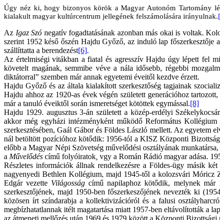
Úgy néz ki, hogy bizonyos körök a Magyar Autonóm Tartomány létreh
kialakult magyar kultúrcentrum jellegének felszámolására irányulnak.
Az
Igaz Szó
negatív fogadtatásának azonban más okai is voltak. Koloz
szerint 1952 késő őszén Hajdu Győző, az induló lap főszerkesztője a
szállíttatta a berendezést
[6]
.
Az értelmiségi vitákban a fiatal és agresszív Hajdu úgy lépett fel m
követelt magának, semmibe véve a nála idősebb, régebbi mozgalmárok
diktátorral” szemben már annak egyetemi éveitől kezdve érzett.
Hajdu Győző és az általa kialakított szerkesztőség tagjainak szocial
Hajdu ahhoz az 1920-as évek végén született generációhoz tartozott
már a tanuló éveiktől során ismeretséget kötöttek egymással.
[8]
Hajdu 1929. augusztus 3-án született a közép-erdélyi Székelykocsár
akkor még egyházi intézményként működő Református Kollégium elv
szerkesztésében, Gaál Gábor és Földes László mellett. Az egyetem el
nál betöltött pozícióhoz kötődik: 1956-tól a KISZ Központi Bizottsá
előbb a Magyar Népi Szövetség művelődési osztályának munkatársa, m
a
Művelődés
című folyóiratok
,
vgy a
Román
Rádió magyar adása. 195
Részletes információk állnak rendelkezésre a Földes-ügy másik két
nagyenyedi Bethlen Kollégium, majd 1945-től a kolozsvári Móricz Zsi
Edgár vezette
Világosság
című napilaphoz kötődik, melynek már 
szerkesztőjének, majd 1950-ben főszerkeszőjének nevezték ki (1954-i
közösen írt színdarabja a kollektivizációról és a falusi osztályharcr
megbízhatatlannak itélt magatartása miatt 1957-ben eltávolították a l
az átmeneti mellőzés után 1969 és 1979 között a Központi Bizottsági 