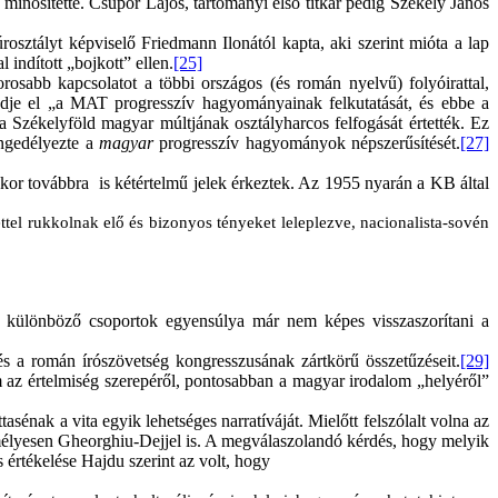
” minősítette. Csupor Lajos, tartományi első titkár pedig Székely János
úrosztályt képviselő Friedmann Ilonától kapta, aki szerint mióta a lap
indított „bojkott” ellen.
[25]
orosabb kapcsolatot a többi országos (és román nyelvű) folyóirattal,
kezdje el „a MAT progresszív hagyományainak felkutatását, és ebbe a
Székelyföld magyar múltjának osztályharcos felfogását értették. Ez
ngedélyezte a
magyar
progresszív hagyományok népszerűsítését.
[27]
kor továbbra is kétértelmű jelek érkeztek. Az 1955 nyarán a KB által
tel rukkolnak elő és bizonyos tényeket leleplezve, nacionalista-sovén
a különböző csoportok egyensúlya már nem képes visszaszorítani a
 és a román írószövetség kongresszusának zártkörű összetűzéseit.
[29]
 az értelmiség szerepéről, pontosabban a magyar irodalom „helyéről”
énak a vita egyik lehetséges narratíváját. Mielőtt felszólalt volna az
mélyesen Gheorghiu-Dejjel is. A megválaszolandó kérdés, hogy melyik
 értékelése Hajdu szerint az volt, hogy