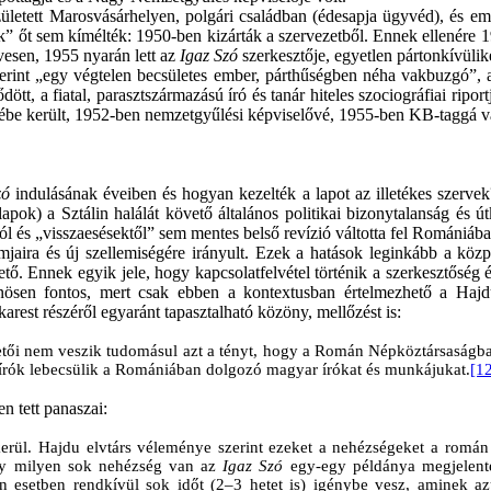
ületett Marosvásárhelyen, polgári családban (édesapja ügyvéd), és emia
k” őt sem kímélték: 1950-ben kizárták a szervezetből. Ennek ellenére 1
vesen, 1955 nyarán lett az
Igaz Szó
szerkesztője, egyetlen pártonkívülik
zerint „egy végtelen becsületes ember, párthűségben néha vakbuzgó”,
, a fiatal, parasztszármazású író és tanár hiteles szociográfiai riport
lébe került, 1952-ben nemzetgyűlési képviselővé, 1955-ben KB-taggá vá
zó
indulásának éveiben és hogyan kezelték a lapot az illetékes szerve
ok) a Sztálin halálát követő általános politikai bizonytalanság és útk
l és „visszaesésektől” sem mentes belső revízió váltotta fel Romániába
aira és új szellemiségére irányult. Ezek a hatások leginkább a közp
ető. Ennek egyik jele, hogy kapcsolatfelvétel történik a szerkesztőség
nösen fontos, mert csak ebben a kontextusban értelmezhető a Hajdu
rest részéről egyaránt tapasztalható közöny, mellőzést is:
etői nem veszik tudomásul azt a tényt, hogy a Román Népköztársaságban
 írók lebecsülik a Romániában dolgozó magyar írókat és munkájukat.
[1
n tett panaszai:
kerül. Hajdu elvtárs véleménye szerint ezeket a nehézségeket a rom
 hogy milyen sok nehézség van az
Igaz Szó
egy-egy példánya megjelente
en esetben rendkívül sok időt (2–3 hetet is) igénybe vesz, aminek 