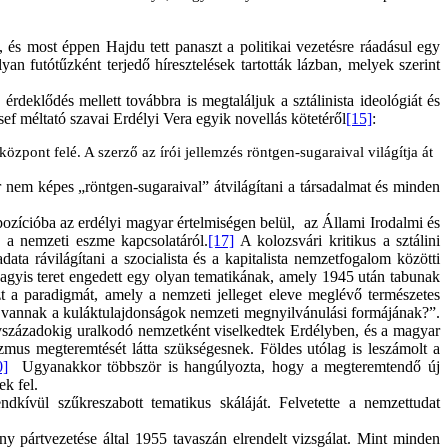
és most éppen Hajdu tett panaszt a politikai vezetésre ráadásul egy
n futótűzként terjedő híresztelések tartották lázban, melyek szerint
deklődés mellett továbbra is megtaláljuk a sztálinista ideológiát és
ef méltató szavai Erdélyi Vera egyik novellás kötetéről
[15]
:
pont felé. A szerző az írói jellemzés röntgen-sugaraival világítja át
ár nem képes „röntgen-sugaraival” átvilágítani a társadalmat és minden
pozícióba az erdélyi magyar értelmiségen belül, az Állami Irodalmi és
 a nemzeti eszme kapcsolatáról.
[17]
A kolozsvári kritikus a sztálini
ata rávilágítani a szocialista és a kapitalista nemzetfogalom közötti
vagyis teret engedett egy olyan tematikának, amely 1945 után tabunak
t a paradigmát, amely a nemzeti jelleget eleve meglévő természetes
vannak a kuláktulajdonságok nemzeti megnyilvánulási formájának?”.
évszázadokig uralkodó nemzetként viselkedtek Erdélyben, és a magyar
zmus megteremtését látta szükségesnek. Földes utólag is leszámolt a
0]
Ugyanakkor többször is hangúlyozta, hogy a megteremtendő új
ek fel.
ndkívül szűkreszabott tematikus skáláját. Felvetette a nemzettudat
 pártvezetése által 1955 tavaszán elrendelt vizsgálat. Mint minden