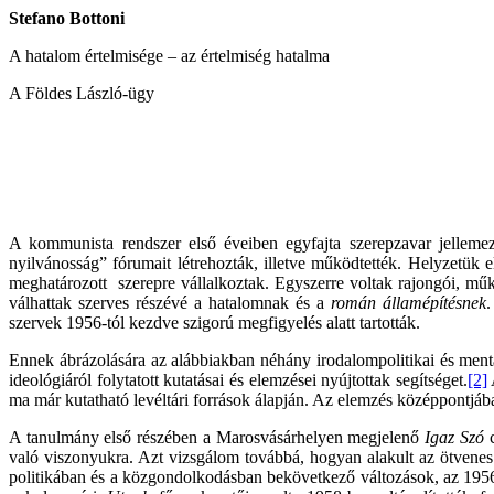
Stefano Bottoni
A hatalom értelmisége – az értelmiség hatalma
A Földes László-ügy
A kommunista rendszer első éveiben egyfajta szerepzavar jelleme
nyilvánosság” fórumait létrehozták, illetve működtették. Helyzetük
meghatározott szerepre vállalkoztak. Egyszerre voltak rajongói, mű
válhattak szerves részévé a hatalomnak és a
román
államépítésnek
.
szervek 1956-tól kezdve szigorú megfigyelés alatt tartották.
Ennek ábrázolására az alábbiakban néhány irodalompolitikai és ment
ideológiáról folytatott kutatásai és elemzései nyújtottak segítséget.
[2]
ma már kutatható levéltári források álapján. Az elemzés középpontjába
A tanulmány első részében a Marosvásárhelyen megjelenő
Igaz Szó
való viszonyukra. Azt vizsgálom továbbá, hogyan alakult az ötvenes
politikában és a közgondolkodásban bekövetkező változások, az 1956