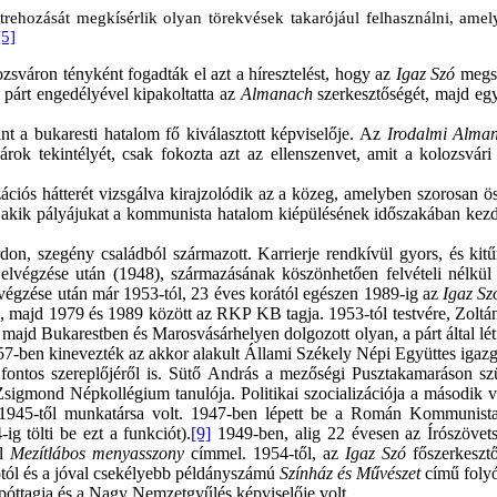
ozását megkísérlik olyan törekvések takarójául felhasználni, amely
[5]
sváron tényként fogadták el azt a híresztelést, hogy az
Igaz Szó
megs
 párt engedélyével kipakoltatta az
Almanach
szerkesztőségét, majd egy
int a bukaresti hatalom fő kiválasztott képviselője. Az
Irodalmi Alma
 tekintélyét, csak fokozta azt az ellenszenvet, amit a kolozsvári b
izációs hátterét vizsgálva kirajzolódik az a közeg, amelyben szorosan ö
, akik pályájukat a kommunista hatalom kiépülésének időszakában kez
don, szegény családból származott. Karrierje rendkívül gyors, és kitű
égzése után (1948), származásának köszönhetően felvételi nélkül k
végzése után már 1953-tól, 23 éves korától egészen 1989-ig az
Igaz S
g, majd 1979 és 1989 között az RKP KB tagja. 1953-tól testvére, Zoltá
ajd Bukarestben és Marosvásárhelyen dolgozott olyan, a párt által lé
7-ben kinevezték az akkor alakult Állami Székely Népi Együttes igazg
 fontos szereplőjéről is. Sütő András a mezőségi Pusztakamaráson szü
gmond Népkollégium tanulója. Politikai szocializációja a második vil
1945-től munkatársa volt. 1947-ben lépett be a Román Kommunist
g tölti be ezt a funkciót).
[9]
1949-ben, alig 22 évesen az Írószövets
ól
Mezítlábos menyasszony
címmel. 1954-től, az
Igaz Szó
főszerkeszt
aptól és a jóval csekélyebb példányszámú
Színház és Művészet
című folyó
póttagja és a Nagy Nemzetgyűlés képviselője volt.