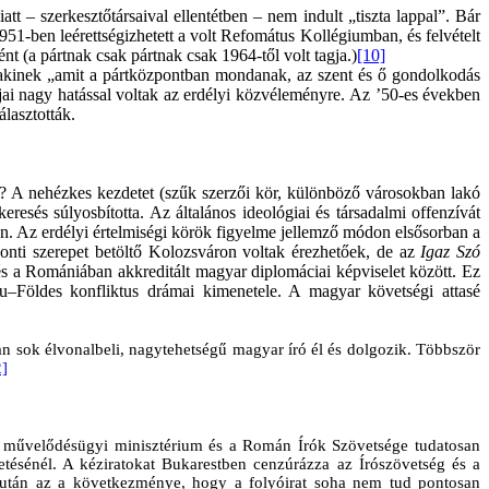
tt – szerkesztőtársaival ellentétben – nem indult „tiszta lappal”. Bár
951-ben leérettségizhetett a volt Refomátus Kollégiumban, és felvételt
ént (a pártnak csak pártnak csak 1964-től volt tagja.)
[10]
 akinek „amit a pártközpontban mondanak, az szent és ő gondolkodás
jai nagy hatással voltak az erdélyi közvéleményre.
Az ’50-es években
lasztották.
k? A nehézkes kezdetet (szűk szerzői kör, különböző városokban lakó
eresés súlyosbította. Az általános ideológiai és társadalmi offenzívát
n. Az erdélyi értelmiségi körök figyelme jellemző módon elsősorban a
onti szerepet betöltő Kolozsváron voltak érezhetőek, de az
Igaz Szó
 és a Romániában akkreditált magyar diplomáciai képviselet között. Ez
–Földes konfliktus drámai kimenetele. A magyar követségi attasé
 sok élvonalbeli, nagytehetségű magyar író él és dolgozik. Többször
2]
án művelődésügyi minisztérium és a Román Írók Szövetsége tudatosan
tésénél. A kéziratokat Bukarestben cenzúrázza az Írószövetség és a
azután az a következménye, hogy a folyóirat soha nem tud pontosan