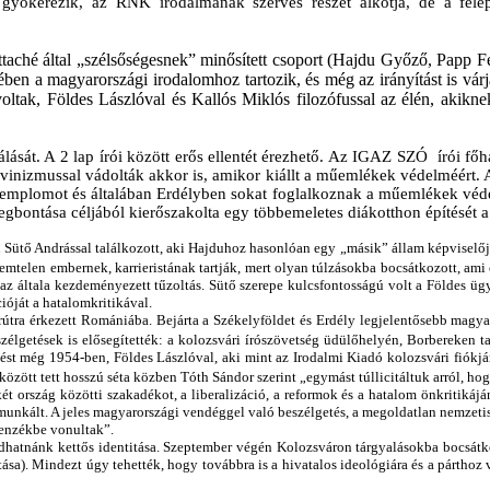
ökerezik, az RNK irodalmának szerves részét alkotja, de a felépí
ttaché által „szélsőségesnek” minősített csoport (Hajdu Győző, Papp F
szében a magyarországi irodalomhoz tartozik
,
és még az irányítást is várj
voltak, Földes Lászlóval és Kallós Miklós filozófussal az élén, akikne
álását. A 2 lap írói között erős ellentét érezhető. Az IGAZ SZÓ írói 
 sovinizmussal vádolták akkor is, amikor kiállt a műemlékek védelméé
s templomot és általában Erdélyben sokat foglalkoznak a műemlékek véde
ntása céljából kierőszakolta egy többemeletes diákotthon építését a
ütő Andrással találkozott, aki Hajduhoz hasonlóan egy „másik” állam képviselőjének
emtelen embernek, karrieristának tartják, mert olyan túlzásokba bocsátkozott, ami c
z általa kezdeményezett tűzoltás. Sütő szerepe kulcsfontosságú volt a Földes ügy
ióját a hatalomkritikával.
útra érkezett Romániába. Bejárta a Székelyföldet és Erdély legjelentősebb magya
élgetések is elősegítették: a kolozsvári írószövetség üdülőhelyén, Borbereken ta
ést még 1954-ben, Földes Lászlóval, aki mint az Irodalmi Kiadó kolozsvári fiókjána
özött tett hosszú séta közben Tóth Sándor szerint „egymást túllicitáltuk arról, hog
 ország közötti szakadékot, a liberalizáció, a reformok és a hatalom önkritikáján
unkált. A jeles magyarországi vendéggel való beszélgetés, a megoldatlan nemzetiség
lenzékbe vonultak”.
dhatnánk kettős identitása. Szeptember végén Kolozsváron tárgyalásokba bocsátko
ása). Mindezt úgy tehették, hogy továbbra is a hivatalos ideológiára és a párthoz 