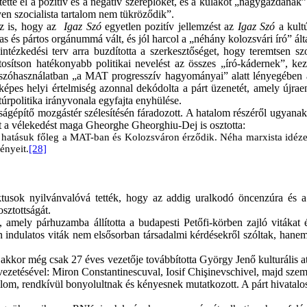
tette el a pozitív és a negatív szereplőket, és a kulákot „nagygazdának
yen szocialista tartalom nem tükröződik”.
 az is, hogy az
Igaz Szó
egyetlen pozitív jellemzést az
Igaz Szó
a kult
és pártos orgánummá vált, és jól harcol a „néhány kolozsvári író” által 
ntézkedési terv arra buzdította a szerkesztőséget, hogy teremtsen sz
iztosítson hatékonyabb politikai nevelést az összes „író-kádernek”, 
szóhasználatban „a MAT progresszív hagyományai” alatt lényegében a 
képes helyi értelmiség azonnal dekódolta a párt üzenetét, amely újrae
úrpolitika irányvonala egyfajta enyhülése.
ágépítő mozgástér szélesítésén
fáradozott. A hatalom részéről ugyanak
ezt a vélekedést maga Gheorghe Gheorghiu-Dej is osztotta:
s hatásuk főleg a MAT-ban és Kolozsváron érződik. Néha marxista idézet
ényeit.
[28]
ktusok nyilvánvalóvá tették, hogy az addig uralkodó öncenzúra és 
sztottságát.
, amely párhuzamba állította a budapesti Petőfi-körben zajló vitákat
indulatos viták nem elsősorban társadalmi kérdésekről szóltak, hanem
or még csak 27 éves vezetője továbbította György Jenő kulturális attas
vezetésével: Miron Constantinescuval, Iosif Chi
ş
inevschivel, majd sze
alom, rendkívül bonyolultnak és kényesnek mutatkozott. A párt hivatalos