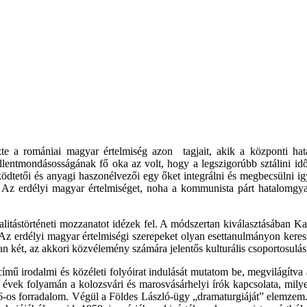
zte a romániai magyar értelmiség azon tagjait, akik a központi hat
 ellentmondásosságának fő oka az volt, hogy a legszigorúbb sztálini 
ködtetői és anyagi haszonélvezői egy őket integrálni és megbecsülni 
 Az erdélyi magyar értelmiséget, noha a kommunista párt hatalomgyako
alitástörténeti mozzanatot idézek fel. A módszertan kiválasztásában 
Az erdélyi magyar értelmiségi szerepeket olyan esettanulmányon keresz
n két, az akkori közvélemény számára jelentős kulturális csoportosulás 
című irodalmi és közéleti folyóirat indulását mutatom be, megvilágítva
 évek folyamán a kolozsvári és marosvásárhelyi írók kapcsolata, milye
-os forradalom. Végül a Földes László-ügy „dramaturgiáját” elemzem. 