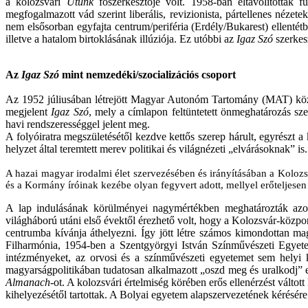
a kolozsvári
Utunk
főszerkesztője volt. 1958-ban eltávolították
megfogalmazott vád szerint liberális, revizionista, pártellenes nézete
nem elsősorban egyfajta centrum/periféria (Erdély/Bukarest) ellenté
illetve a hatalom birtoklásának illúziója. Ez utóbbi az
Igaz Szó
szerkes
Az
Igaz Szó
mint nemzedéki/szocializációs csoport
Az 1952 júliusában létrejött Magyar Autonóm Tartomány (MAT) közpo
megjelent
Igaz Szó
, mely a címlapon feltüntetett önmeghatározás s
havi rendszerességgel jelent meg.
A folyóiratra megszületésétől kezdve kettős szerep hárult, egyrészt a 
helyzet által teremtett merev politikai és világnézeti „elvárásoknak” 
A hazai magyar irodalmi élet szervezésében és irányításában a Kolo
és a Kormány íróinak kezébe olyan fegyvert adott, mellyel erőteljesen 
A lap indulásának körülményei nagymértékben meghatározták azok
világháború utáni első évektől érezhető volt, hogy a Kolozsvár-közpon
centrumba kívánja áthelyezni. Így jött létre számos kimondottan m
Filharmónia, 1954-ben a Szentgyörgyi István Színművészeti Egyet
intézményeket, az orvosi és a színművészeti egyetemet sem helyi k
magyarságpolitikában tudatosan alkalmazott „oszd meg és uralkodj” 
Almanach
-ot. A kolozsvári értelmiség körében erős ellenérzést válto
kihelyezésétől tartottak. A Bolyai egyetem alapszervezetének kérésére 