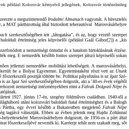
ek például Kolozsvár kétnyelvű jellegének, Kolozsvár történelmileg
zerezte a megszüntetendő
Irodalmi Almanach
vagyonát. A híresztelés
, a MAT pártbizottság által biztosított teherautóval Marosvásárhelyre
nach
szerkesztőségében tett „látogatása”, és az, hogy vezető szerepet
aloldali értelmiség jeles képviselői (például Gaál Gábor
[7]
) a „kis
sszefonódott a nemzetiségi öntudat és a hatalom birtoklásának érzése.
dték meg. E nemzedék később fontos szerepet játszó képviselői sokan
nően jellemzi nemzedéke mobilitási lehetőségeit. A marosvásárhelyi,
erült be a Bolyai Egyetemre. Egyetemistaként részt vett az
Utunk
zó
főszerkesztői posztját töltötte be. Politikai pályafutása is az
Igaz Szó
-
n is az
Igaz Szó
szerkesztőségében dolgozik, aki a ’40-es évek végétől
trehozott nemzetiségi intézményekben mint a
Falvak Dolgozó Népe
és
atójának.
letett 1927. június 17-én, szegény földműves családban. 1940-től a
ágháború utáni kolozsvári baloldali fiatal értelmiséghez és a Balogh
a Pártba, egy évvel később a Bukarestben megjelenő
Falvak Népe
ég tagjává választják. Ebben az évben jelenik meg Hajdu Zoltánnal
ő-helyetteseként Marosvásárhelyen dolgozott, de 1956-os a párt által
irat főszerkeszőjévé nevezték ki. Karrierje tehát nem szakadt meg, sőt