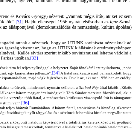
tményt, nyelvet, kulturális és irodalmi hagyományokat tekintve a
erenc és Kovács György) nézeteit: „Vannak mégis írók, akiket ez sem
ák tőle”.
[31]
Hajdu ellenségei 1956 nyarán elsősorban az
Igaz Szó
nál
k az álláspontjával (demokratizálódás és nemzetiségi kultúra ápolása)
főhangadói annak a nézetnek, hogy az UTUNK soviniszta nézeteknek ad
rt. Az igazság viszont az, hogy az UTUNK kiállásának eredményeképpen
lmével. Kallós elvtárs szerint inkább sovinizmussal lehetne vádolni a
 Farkas utcában.
[33]
 tárta fel teljes nyíltsággal a helyzetet. Saját főnökéről azt nyilatkozta, „noha
[34]
sak egy karrieristára jellemző”.
A fiatal szerkesztő arról panaszkodott, hogy
 kipattanásában, majd végkifejletében is. Ő volt az, aki már 1956-ban az erdélyi
rlakta területeit; mindennek nyomán született a
Szabad Nép
által közölt „Közös
lálkozott három magyar értelmiségivel: Tóth Sándor marxista filozófussal, aki a
k a vezetője több fiatal, a rendszerhez kritikusan viszonyuló írót is támogatott
[36]
y itt mi van”.
ak teljes hiányát Romániában. A három fiatal, ambiciózus és látszólag sikeresen
i feszültségek nyílt tárgyalása és a sérelmek felsorolása hirtelen megváltoztatta
ztak a központi hatalom képviselőivel a totalitárius keretek között
tárgyalható
való hűségre támaszkodtak, fenntartva a kialakított hatalombíráló/hatalomrésze –