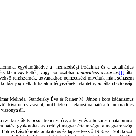
alommal együttműködve a nemzetiségi irodalmat és a „totalitárius
időszakban egy kettős, vagy pontosabban
ambivalens diskurzus
[1]
által
igyekvő rendszernek, ugyanakkor, nemzetiségi mivoltuk miatt sohasem
rlási jog nélküli hatalmi tényezőnek tekintette, az állambiztonsági
Kalmár Melinda, Standeisky Éva és Rainer M. János a kora kádárizmus
tül kívánom vizsgálni, ami hitelesen rekonstruálható a fennmaradt és
viszonya áll.
 a szerkesztők kapcsolatrendszerére, a helyi és a bukaresti hatalommal
n hatást gyakoroltak az erdélyi magyar értelmiségre a magyarországi
Földes László irodalomkritikus és lapszerkesztő 1956 és 1958 között