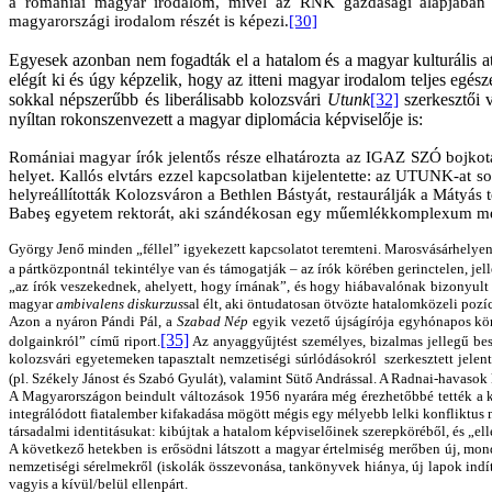
a romániai magyar irodalom, mivel az RNK gazdasági alapjában gy
magyarországi irodalom részét is képezi.
[30]
Egyesek azonban nem fogadták el a hatalom és a magyar kulturális a
elégít ki és úgy képzelik, hogy az itteni magyar irodalom teljes egé
sokkal népszerűbb és liberálisabb kolozsvári
Utunk
[32]
szerkesztői 
nyíltan rokonszenvezett a magyar diplomácia képviselője is:
Romániai magyar írók jelentős része elhatározta az IGAZ SZÓ bojkot
helyet. Kallós elvtárs ezzel kapcsolatban kijelentette: az UTUNK-at
helyreállították Kolozsváron a Bethlen Bástyát, restaurálják a Mátyá
Babe
ş
egyetem rektorát, aki szándékosan egy műemlékkomplexum megbo
György Jenő minden „féllel” igyekezett kapcsolatot teremteni. Marosvásárhelyen S
a pártközpontnál tekintélye van és támogatják – az írók körében gerinctelen, jell
„az írók veszekednek, ahelyett, hogy írnának”, és hogy hiábavalónak bizonyult a
magyar
ambivalens diskurzus
sal élt, aki öntudatosan ötvözte hatalomközeli pozíc
Azon a nyáron Pándi Pál, a
Szabad Nép
egyik vezető újságírója egyhónapos kör
[35]
dolgainkról” című riport.
Az anyaggyűjtést személyes, bizalmas jellegű besz
kolozsvári egyetemeken tapasztalt nemzetiségi súrlódásokról szerkesztett jelent
(pl. Székely Jánost és Szabó Gyulát), valamint Sütő Andrással. A Radnai-havasok k
A Magyarországon beindult változások 1956 nyarára még érezhetőbbé tették a két
integrálódott fiatalember kifakadása mögött mégis egy mélyebb lelki konfliktus m
társadalmi identitásukat: kibújtak a hatalom képviselőinek szerepköréből, és „el
A következő hetekben is erősödni látszott a magyar értelmiség merőben új, mon
nemzetiségi sérelmekről (iskolák összevonása, tankönyvek hiánya, új lapok indít
vagyis a kívül/belül ellenpárt.