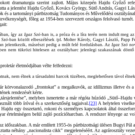
ott dramaturgia szerint zajlott. Május közepén Hajdu Győző referá
itatta a jelentést Hajdu Győző, Kovács György, Sütő András, Gagyi Lászl
nök és a tartományi pártbizottság Tudományos és Művelődési osztályána
tevékenységét, főleg az 1954-ben szervezett országos felolvasó turnét. I
ait:
lában, így az
Igaz Szó
-ban is, a próza és a líra terén nem indult meg az
 Szó
-ban közölt elbeszélések /pl. Molter Károly, Gagyi László, Papp 
an jelentkezik, másrészt pedig a múlt felé fordulásban. Az
Igaz Szó
no
ében nem tükrözi hitelesen az osztályharc jelenlegi szakaszának dönt
roletár életmódjában vélte felfedezni:
ytatnak, nem élnek a társadalmi harcok tüzében, meglehetősen távol élnek
ár körvonalazodó „frontokat” a megalkuvók, az idillizmus illetve és a
tének rendezését kérte.
ársjelentése”, melyben ismertette a már régóta húzódó „Sütő–Hajdu v
nált több íróval és a szerkesztőség tagjaival.
[23]
A helytelen viselke
. Hajdu egy összetartó, rokoni és személyes kapcsolatok által összefor
ar értelmiségen belül zajló pozícióharcban. A rendszer lényege az v
 időszakban. A már említett 1955-ös pártbizottsági ülésen Bugyi Pál azz
ztatta néhány „nacionalista cikk” megjelenéséért. Az agrárosztály veze