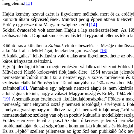
megjelenni.
[13]
Hajdu kemény szavai azért is figyelemre méltóak, mert őt az erdély
külföldi állam képviselőjének. Mindezt pedig éppen abban kiélezett 
Erdély egy része újra Magyarországhoz kerül.
[14]
Sokkal óvatosabb volt azonban Hajdu a lap szerkesztésében. Az 1954-
szóhasználatot. Dogmatizmus és nyitás tehát egyaránt jellemezték a l
Kitűnő írás a kötetben a
Kulákok
című elbeszélés is. Meséje mindössze 
a kulákok aljas lelkivilágát, feneketlen gonoszságát.
[16]
A kulák „aljas” lelkivilágára való utalás arra figyelmeztethette az o
káros irányzatot szétzúzni.
Egy új ideológiai kánon megteremtésére vállalkozott viszont Földes L
Művészeti Kiadó kolozsvári fiókjának élére. 1954 tavaszán jelentő
nemzetdefinícióból indult ki: a nemzet egy, a közös történelem és ku
szubsztanciális különbségekre. Tanulmányában a ’30-as években Magya
számított
[18]
. Vannak-e egy népnek nemzeti alapú és nem kizárólag 
adottságnak tekinti, hogy a választ Magyarország és Erdély 1944 előt
[19]
A sematikusan értelmezett „kuláktulajdonságokat” Földes a mag
nemesség mint elnyomó osztály nemzeti ideológiája érvénysült. Föld
„mélymagyar-hígmagyar” illetve az „ősi nemzeti tulajdonság”-ról sz
nemzettudathoz szükség van olyan pozitív kulturális modellként szolgá
Földes elemzése tehát a poszt-Sztálini útkeresés jellemző terméke
problematikáját, de azt szigorúan a kommunista kulturális és idológiai
Ez az „építő” szellem jellemezte az
Igaz Szó
-ban publikáló írók te