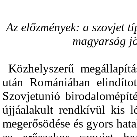
Az előzmények: a szovjet tí
magyarság jö
Közhelyszerű megállapít
után Romániában elindítot
Szovjetunió birodalomépíté
újjáalakult rendkívül kis
megerősödése és gyors hata