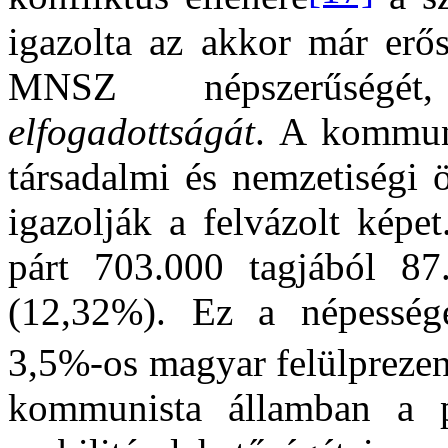
igazolta az akkor már erős
MNSZ népszerűségét,
elfogadottságát
. A kommuni
társadalmi és nemzetiségi 
igazolják a felvázolt képe
párt 703.000 tagjából 87
(12,32%). Ez a népessége
3,5%-os magyar felülprezent
kommunista államban a p