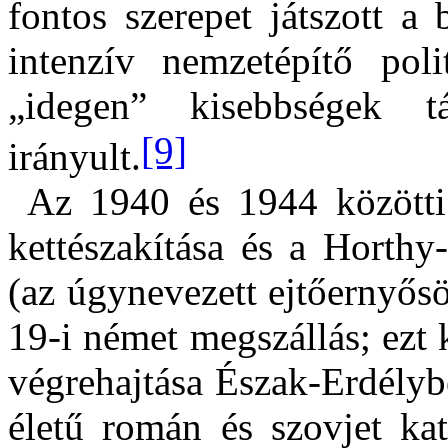
fontos szerepet játszott a
intenzív nemzetépítő poli
„idegen” kisebbségek tá
[9]
irányult.
Az 1940 és 1944 közötti
kettészakítása és a Horthy
(az úgynevezett ejtőernyősö
19-i német megszállás; ezt
végrehajtása Észak-Erdélyb
életű román és szovjet ka