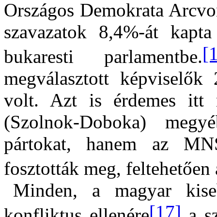
Országos Demokrata Arcvo
szavazatok 8,4%-át kapta
[
bukaresti parlamentbe.
megválasztott képviselők 
volt. Azt is érdemes itt
(Szolnok-Doboka) megy
pártokat, hanem az MNS
fosztották meg, feltehetően
Minden, a magyar kiseb
[17]
konfliktus ellenére
a sz