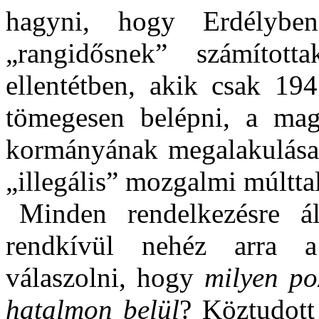
hagyni, hogy Erdélyb
„rangidősnek” számítot
ellentétben, akik csak 19
tömegesen belépni, a ma
kormányának megalakulása e
„illegális” mozgalmi múlttal
Minden rendelkezésre áll
rendkívül nehéz arra a
válaszolni, hogy
milyen po
hatalmon belül
? Köztudott