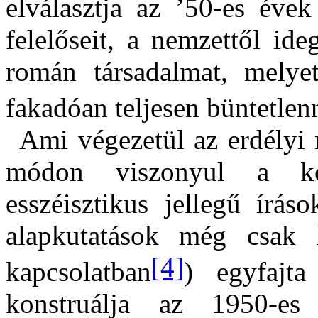
elválasztja az ’50-es évek 
felelőseit, a nemzettől id
román társadalmat, melyet
fakadóan teljesen büntetlenn
Ami végezetül az erdélyi 
módon viszonyul a ko
esszéisztikus jellegű írás
alapkutatások még csak k
[4]
kapcsolatban
) egyfajta
konstruálja az 1950-es