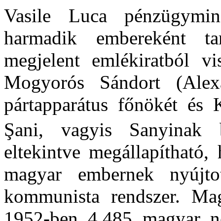
Vasile Luca pénzügymin
harmadik embereként t
megjelent emlékiratból v
Mogyorós Sándort (Alexa
pártapparátus főnökét és 
Şani, vagyis Sanyinak b
eltekintve megállapítható,
magyar embernek nyújtot
kommunista rendszer. Mag
1952-ben 4.485 magyar n