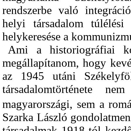
rendszerbe való integráció
helyi társadalom túlélési 
helykeresése a kommunizmu
Ami a historiográfiai kon
megállapítanom, hogy kevé
az 1945 utáni Székelyföl
társadalomtörténete n
magyarországi, sem a román
Szarka László gondolatmene
társadalmak 1918-tól kezdő