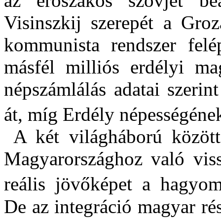
az erőszakos szovjet be
Visinszkij szerepét a Gro
kommunista rendszer felépí
másfél milliós erdélyi ma
népszámlálás adatai szeri
át, míg Erdély népességének
A két világháború között
Magyarországhoz való vissz
reális jövőképet a hagyom
De az integráció magyar rés