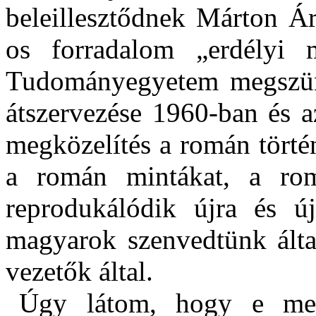
beleillesztődnek Márton Á
os forradalom „erdélyi m
Tudományegyetem megszünt
átszervezése 1960-ban és a
megközelítés a román történ
a román mintákat, a r
reprodukálódik újra és ú
magyarok szenvedtünk álta
vezetők által.
Úgy látom, hogy e megk