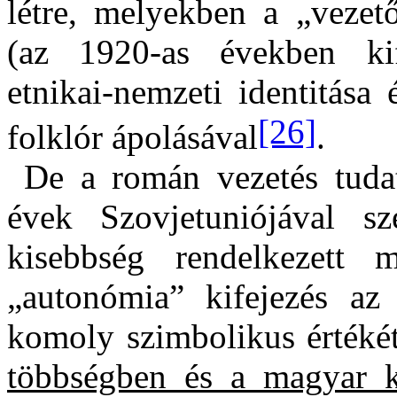
létre, melyekben a „vezető
(az 1920-as években kife
etnikai-nemzeti identitása 
[26]
folklór ápolásával
.
De a román vezetés tuda
évek Szovjetuniójával 
kisebbség rendelkezett 
„autonómia” kifejezés az
komoly szimbolikus értéké
többségben és a magyar k