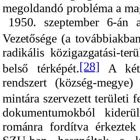
megoldandó probléma a mag
1950. szeptember 6-án
Vezetősége (a továbbiak
radikális közigazgatási-ter
[28]
belső térképét.
A két 
rendszert (község-megye) f
mintára szervezett területi f
dokumentumokból kiderü
románra fordítva érkezte