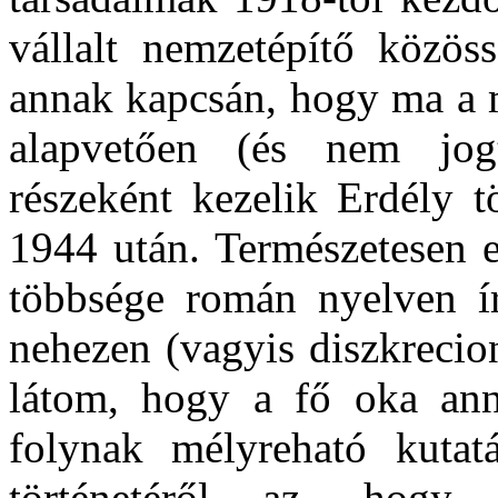
vállalt nemzetépítő közö
annak kapcsán, hogy ma a m
alapvetően (és nem jogt
részeként kezelik Erdély t
1944 után. Természetesen e
többsége román nyelven í
nehezen (vagyis diszkrecio
látom, hogy a fő oka an
folynak mélyreható kutat
történetéről az, hog