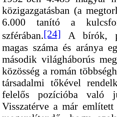
közigazgatásban (a megtorl
6.000 tanító a kulcsfon
[24]
szférában.
A bírók, p
magas száma és aránya egy
második világháborús megp
közösség a román többséghe
társadalmi tőkével rendel
felelős pozícióba való j
Visszatérve a már említett