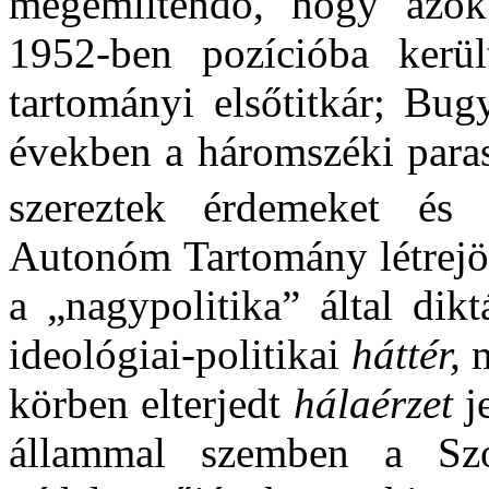
megemlítendő, hogy azo
1952-ben pozícióba kerü
tartományi elsőtitkár; Bug
években a háromszéki paras
szereztek érdemeket és ta
Autonóm Tartomány létrejött
a „nagypolitika” által dik
ideológiai-politikai
háttér,
m
körben elterjedt
hálaérzet
j
állammal szemben a Szo