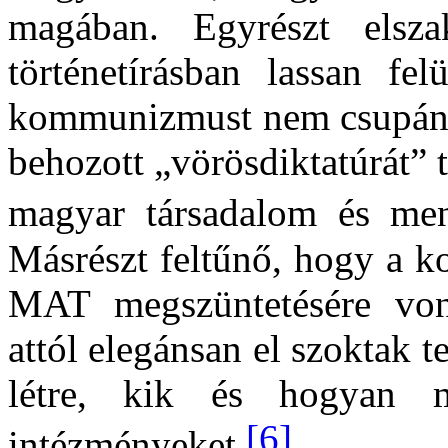
magában. Egyrészt elsza
történetírásban lassan fel
kommunizmust nem csupán m
behozott „vörösdiktatúrát” 
magyar társadalom és menta
Másrészt feltűnő, hogy a k
MAT megszüntetésére vona
attól elegánsan el szoktak t
létre, kik és hogyan 
[6]
intézményeket.