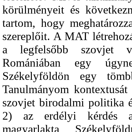
körülményeit és következm
tartom, hogy meghatározza
szereplőit. A MAT létrehozá
a legfelsőbb szovjet v
Romániában egy úgyne
Székelyföldön egy tömb
Tanulmányom kontextusát t
szovjet birodalmi politika é
2) az erdélyi kérdés a
magyarlakta Székelyf