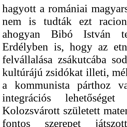
hagyott a romániai magyar
nem is tudták ezt raciona
ahogyan Bibó István te
Erdélyben is, hogy az etn
felvállalása zsákutcába s
kultúrájú zsidókat illeti, mé
a kommunista párthoz v
integrációs lehetősége
Kolozsvárott született mat
fontos szerepet játs