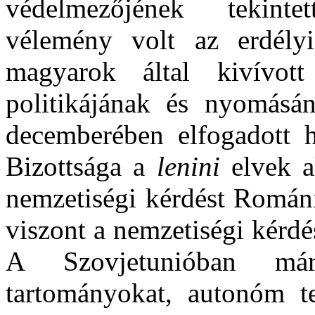
védelmezőjének tekinte
vélemény volt az erdély
magyarok által kivívott
politikájának és nyomásá
decemberében elfogadott 
Bizottsága a
lenini
elvek al
nemzetiségi kérdést Románi
viszont a nemzetiségi kérdés
A Szovjetunióban már
tartományokat, autonóm te