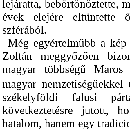
lejáratta, bebörtönöztette, 
évek elejére eltüntette 
szférából.
Még egyértelműbb a kép 
Zoltán meggyőzően bizo
magyar többségű Maros m
magyar nemzetiségűekkel tö
székelyföldi falusi pár
következtetésre jutott, 
hatalom, hanem egy tradicio