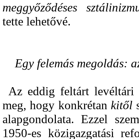
meggyőződéses sztálinizm
tette lehetővé.
Egy felemás megoldás: a
Az eddig feltárt levéltár
meg, hogy konkrétan
kitől
s
alapgondolata. Ezzel sze
1950-es közigazgatási ref