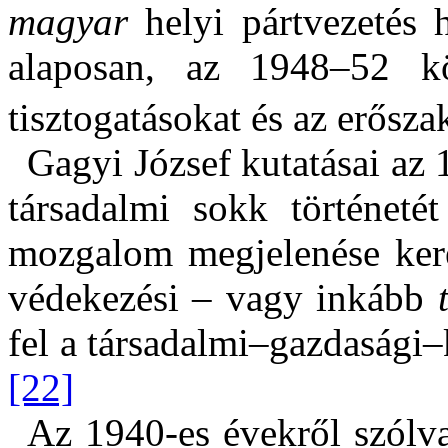
magyar
helyi pártvezetés h
alaposan, az 1948–52 köz
tisztogatásokat és az erőszak
Gagyi József kutatásai az
társadalmi sokk történetét
mozgalom megjelenése kere
védekezési – vagy inkább
fel a társadalmi–gazdasági–
[22]
Az 1940-es évekről szólv