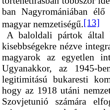
történetírásban többször idé
ban Nagyromániában él
[13]
magyar nemzetiségű.
A baloldali pártok által 
kisebbségekre nézve integr
magyarok az egyetlen inte
Ugyanakkor, az 1945-ben
legitimitású bukaresti kom
hogy az 1918 utáni nemzet
Szovjetunió számára elfog