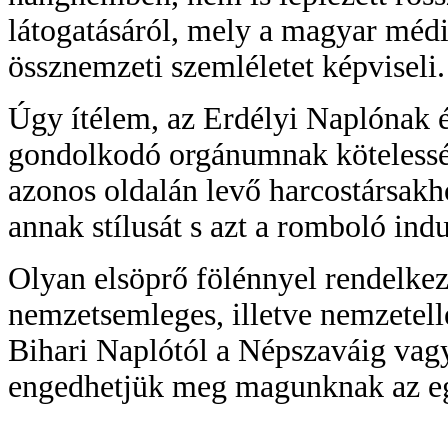
látogatásáról, mely a magyar méd
össznemzeti szemléletet képviseli.
Úgy ítélem, az Erdélyi Naplónak
gondolkodó orgánumnak kötelesség
azonos oldalán levő harcostársak
annak stílusát s azt a romboló ind
Olyan elsöprő fölénnyel rendelkezi
nemzetsemleges, illetve nemzetell
Bihari Naplótól a Népszaváig va
engedhetjük meg magunknak az egy