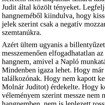
Judit által közölt tényeket. Legfel
hangneméből kiindulva, hogy kissé
jelek szerint csak a negatív mozza
szemtanúkra.
Azért ültem ugyanis a billentyűzet
messzemenően elfogadhatatlan az 
hangnem, amivel a Napló munkatár
Mindenben igaza lehet. Hogy már e
találkozónak. Hogy nem kapott kel
Molnár Juditot) érdekelte. Hogy k
véleményem szerint messze nem m
hangnemben, nem is leplezett rossz