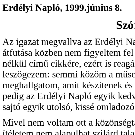
Erdélyi Napló, 1999.június 8.
Szó
Az igazat megvallva az Erdélyi N
átfutása közben nem figyeltem fel
nélkül című cikkére, ezért is reag
leszögezem: semmi közöm a műsor 
meghallgatom, amit készítenek és 
pedig az Erdélyi Napló egyik ked
sajtó egyik utolsó, kissé omladozó
Mivel nem voltam ott a közönségtal
ítéletem nem alapulhat szilárd ta